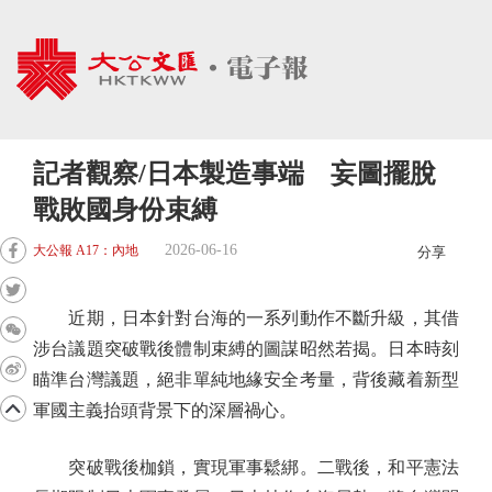
記者觀察/日本製造事端 妄圖擺脫
戰敗國身份束縛
2026-06-16
大公報 A17：內地
分享
近期，日本針對台海的一系列動作不斷升級，其借
涉台議題突破戰後體制束縛的圖謀昭然若揭。日本時刻
瞄準台灣議題，絕非單純地緣安全考量，背後藏着新型
軍國主義抬頭背景下的深層禍心。
突破戰後枷鎖，實現軍事鬆綁。二戰後，和平憲法