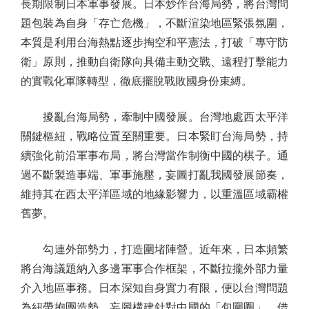
長期限制日本軍事發展。日本炒作台海局勢，將台灣問
題包裝為自身「存亡危機」，不斷渲染地區緊張氛圍，
本質是利用台海熱點逐步掏空和平憲法，打破「專守防
衛」原則，推動自衛隊向具備主動交戰、遠程打擊能力
的實戰化軍隊轉型，徹底擺脫戰敗國身份束縛。
擾亂台海局勢，牽制中國發展。台灣地處西太平洋
關鍵樞紐，戰略位置至關重要。日本緊盯台海局勢，持
續強化前沿軍事布局，將台灣當作制衡中國的棋子。通
過不斷製造事端、軍事施壓，妄圖打亂我國發展節奏，
維持其在西太平洋區域的地緣影響力，以重溫區域霸權
舊夢。
勾連外部勢力，打造圍堵陣營。近年來，日本頻繁
將台海議題納入多邊軍事合作框架，不斷拉攏外部力量
介入地區事務。日本深知自身實力有限，便以台灣問題
為紐帶抱團造勢，妄圖構建針對中國的「包圍圈」，借