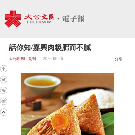
話你知/嘉興肉糉肥而不膩
2026-06-16
大公報 B8：副刊
分享