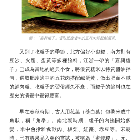
圖：「嘉興糉子」選取肥瘦適中的五花肉搭配鹹蛋黃。
又到了吃糉子的季節，北方偏好小棗糉，南方則有
豆沙、火腿、蛋黃等多種餡料，江浙一帶的「嘉興糉
子」已成為當地的經典小食，將優質糯米以特質醬油拌
勻，選取肥瘦適中的五花肉搭配鹹蛋黃，做出肥而不膩
的鮮肉糉。吃糉子的習俗經久不衰，而糉子的餡料也在
歷史的演變中變得豐富。
早在春秋時期，古人用菰葉（茭白葉）包黍米成牛
角狀，稱「角黍」。南北朝時期，糉子的內餡開始多
變，米中會摻雜禽獸肉、板栗、紅棗、赤豆等。宋朝
時，已有將果品入糉的嘗試，被稱為「蜜餞糉」。元、