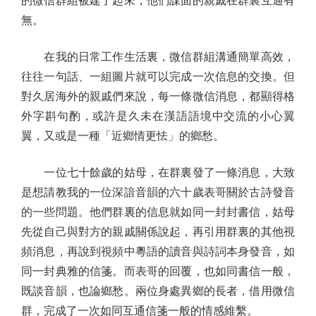
的微信群組被建了起來，他們謀面的親戚在群裏互通有
無。
在我的日常工作生活裏，微信群組溝通簡單高效，
往往一句話、一組圖片就可以完成一次信息的交換。但
對久居海外的親戚們來說，每一條微信消息，都顯得格
外字斟句酌，或許是久未在漢語語境中交流的小心翼
翼，又或是一種「近鄉情更怯」的鄉愁。
一位七十餘歲的姑母，在群裏發了一條消息，大致
是想請教我的一位深諳音韻的六十歲表哥關於古詩發音
的一些問題。他們群裏的信息就如同一封封書信，姑母
先從自己與對方的親戚關係說起，再引用群裏的其他視
頻消息，再說到視頻中粵語的讀音與詩詞本身發音，如
同一封典雅的信箋。而表哥的回覆，也如同書信一般，
既談音韻，也論鄉愁。兩位身處異鄉的長者，借用微信
群，完成了一次如同互通信箋一般的情感維繫。