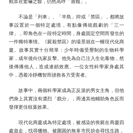
觀眾在驚嚇之餘，仍然高呼「過癮」。
不論是「列車」、「半島」抑或「禁區」，都將故
事設置於一個特定處境，有點像傳統戲劇的「三一
律」，即角色在一段特定時間，身處固定空間而發生的
一件獨特事情。《屍殺禁區》的場景就在一幢現代化商
廈。故事其實十分簡單：少年時備受壓制的生物科學
家，成年後向仇家反擊。他先為自己注入生化毒物，然
後傳播他人，造成連鎖效應。一位女性科學家身處其
中，憑着冷靜機智而拯救各方受害者。
故事中，兩個科學家成為正反派的男女主角，但他
們身上其實沒有濃烈「戲分」，周邊其他輔助角色反而
發揮更佳枝葉效果。
現代化商廈成為特定處境，被感染的喪屍在商廈四
處遊走，找尋獵物。被圍困的無辜市民拚命尋找生路，