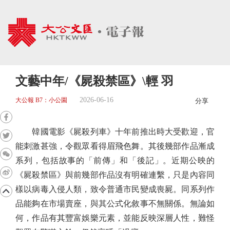
文藝中年/《屍殺禁區》\輕 羽
2026-06-16
大公報 B7：小公園
分享
韓國電影《屍殺列車》十年前推出時大受歡迎，官
能刺激甚強，令觀眾看得眉飛色舞。其後幾部作品漸成
系列，包括故事的「前傳」和「後記」。近期公映的
《屍殺禁區》與前幾部作品沒有明確連繫，只是內容同
樣以病毒入侵人類，致令普通市民變成喪屍。同系列作
品能夠在市場賣座，與其公式化敘事不無關係。無論如
何，作品有其豐富娛樂元素，並能反映深層人性，難怪