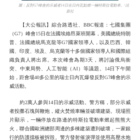
圖：反對G7峰會的示威者14日在日內瓦點燃一輛特斯拉電動車。\法
新社
【大公報訊】綜合路透社、BBC報道：七國集團
（G7）峰會15日在法國埃維昂萊班開幕，美國總統特朗
普、法國總統馬克龍等G7國家領導人，以及巴西、韓
國、印度、埃及、烏克蘭等十多個國家領導人和國際組
織負責人將出席。本次峰會為期3天，將討論俄烏衝
突、中東局勢、人工智能（AI）等議題。14日下午開
始，距會場40多公里的瑞士日內瓦爆發反對G7峰會的示
威活動。
約2萬人參與14日的示威活動。警方稱，部分示威
者投擲石塊與鞭炮，縱火焚燒車輛並破壞建築。現場照
片顯示，一輛停放在路邊的特斯拉電動車燃起熊熊大
火，聯合國歐洲總部周邊的多棟建築遭到破壞，一家銀
行的防護擋板被拆毀。警方發射催淚彈並使用高壓水炮