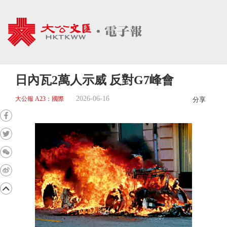
日內瓦2萬人示威 反對G7峰會
2026-06-16
大公報 A23：國際
分享