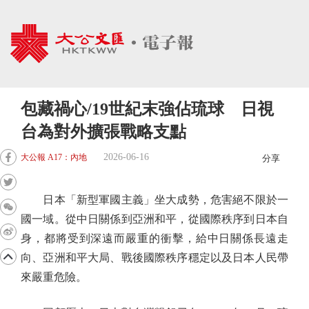
包藏禍心/19世紀末強佔琉球 日視
台為對外擴張戰略支點
2026-06-16
大公報 A17：內地
分享
日本「新型軍國主義」坐大成勢，危害絕不限於一
國一域。從中日關係到亞洲和平，從國際秩序到日本自
身，都將受到深遠而嚴重的衝擊，給中日關係長遠走
向、亞洲和平大局、戰後國際秩序穩定以及日本人民帶
來嚴重危險。