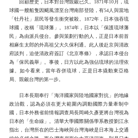
回顧歷史，日本對台灣覬覦已久。1871年10月，琉
球國一艘船隻因颶風漂至台灣南部登陸，有54人與當地
「牡丹社」居民等發生衝突被殺。1872年，日本強吞琉
球國，改稱「琉球藩」。1874年，日本以「保護琉球藩
民」為由派兵侵台。參與策劃行動的人，正是日本前首
相麻生太郎的外高祖父大久保利通。此人後赴京與清政
府談判，迫使清政府簽訂《北京專條》，承認日本侵台
為「保民義舉」。事後，日方以此為強佔琉球的法理依
據。如今看來，當年吞併琉球，正是日本撬動東亞格
局、覬覦台灣的第一步。
日本長期奉行「海洋國家與陸地國家對抗」的地緣
政治觀，認為必須在更大範圍內調動國際力量牽制中
國，日本外務省前情報調查局長岡崎久彥更將台灣視為
日本的「生命線」。清華大學國際關係學系教授劉江永
指出，台灣所在的巴士海峽與台灣海峽是日本海上交通