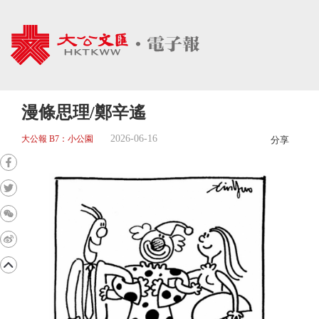
漫條思理/鄭辛遙
2026-06-16
大公報 B7：小公園
分享