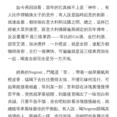
如今再回頭看，當年的它真稱不上是「神作」。有
人比作狸貓換太子的意外，有人說是臨時起意的創新，
就連血脈，都徘徊在意大利和法國之間。總之，這杯已
經被大眾所接受、跟意大利佛羅倫斯綁定的百年傳奇，
反反覆覆不過三樣東西——等比的Gin酒、金巴利酒、
甜苦艾酒，加冰攪拌，一片橙皮，就是全部，連配方都
懶得保密，主打一個爽快。可偏偏就是這三樣東西加在
一起，喝進去卻完全是另一方天地。
經典的Negroni，門檻是「苦」，帶着一絲草藥氣和
橙皮香，猛喝下去往往覺得太強，不懂它緣何流行。可
如果能接着相處，等到某一刻，苦和甜在冰塊裏慢慢博
弈平衡，突然就茅塞頓開，到最後竟喝出了一味坦白和
赤誠。只要不急不惱，坐在吧枱前看冰塊慢慢融化，就
總能等來風味最佳的平衡點。有人說，喝Negroni跟喝其
他酒的人，眼神不一樣，也許誇張，但細想也有幾分道