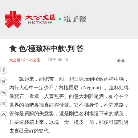
食 色/極致杯中飲\判 答
2026-06-16
大公報 B7：小公園
分享
說起來，能把苦、甜、烈三味玩到極致的杯中物，
內行人心中一定少不了內格羅尼（Negroni）。這杯紅得
像寶石、看着「人畜無害」的意大利雞尾酒，如今在全
世界的酒吧裏簡直紅得發紫。它不挑身份，不問來路，
管你是買醉的失意客，還是剛從名利場退下來的精英，
只要這杯端上來，冰塊一滑、橙皮一加，那便可謂對過
去自己最好的交代。