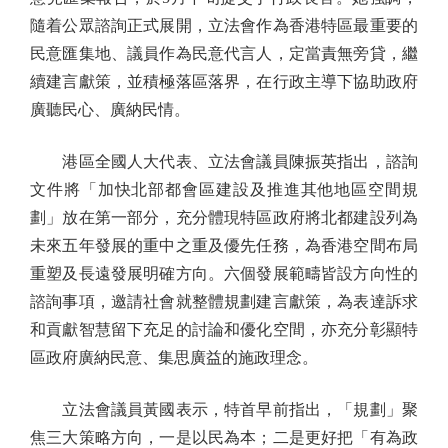
隨着公眾諮詢正式展開，立法會作為香港特區最重要的
民意匯集地、議員作為民意代言人，定當責無旁貸，繼
續建言獻策，並積極落區落界，在行政主導下協助政府
廣聽民心、廣納民情。
港區全國人大代表、立法會議員陳振英指出，諮詢
文件將「加快北部都會區建設及推進其他地區空間規
劃」放在第一部分，充分體現特區政府將北都建設列為
未來五年發展的重中之重及優先任務，為香港空間布局
重塑及長遠發展明確方向。六個發展範疇皆設方向性的
諮詢事項，邀請社會就整體規劃建言獻策，為表達訴求
和貢獻智慧留下充足的討論和優化空間，亦充分彰顯特
區政府廣納民意、集思廣益的施政理念。
立法會議員黃國表示，特首早前指出，「規劃」聚
焦三大策略方向，一是以民為本；二是更好把「有為政