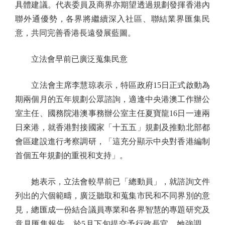
具體建議。代表委員及商界亦期望透過規劃發揮香港內
聯外通優勢，各界將繼續深入社區、聯結業界匯集民
意，共同完善香港長遠發展藍圖。
立法會早前已廣泛蒐集民意
立法會主席李慧琼表示，特區政府15日正式啟動為
期兩個月的五年規劃公眾諮詢，適逢中央港澳工作辦公
室主任、國務院港澳事務辦公室主任夏寶龍16日一連兩
日來港，就香港對接國家「十五五」規劃及推動北部都
會區建設進行考察調研，「這充分顯示中央對香港編制
首個五年規劃的重視和支持」。
她表示，立法會較早前已「總動員」，就諮詢文件
列出的六個範疇，廣泛聽取和蒐集市民和不同界別的意
見，總匯成一份結合議員專業和各界智慧的專題研究及
意見匯集報告，於5月下旬提交予行政長官。她強調，