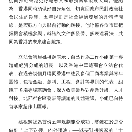
從而推動香港更好地融入和服務國家發展大局。他認
為，香港同時須做好自身角色，切實回應市民對改善社
會民生的期望。五年規劃是社會經濟發展的具體時間
線，是宏觀方向與眼前行動的鏈接。他呼籲各位市民把
握機會積極參與，就諮詢文件多發聲、多表達看法，共
同為香港的未來建言獻策。
立法會議員姚祖輝表示，自己作為工作小組第一專
題組經貿分組的組長，以及香港中華總商會立法會代
表，在過去幾個月聯同香港中總及多個工商專業與青年
團體，包括金融、創科、工程、會計等界別的代表，組
織了多場專場諮詢會，深入收集業界對產業升級、人才
對接、北部都會區發展等議題的具體建議。小組已向特
首李家超作出匯報。
姚祖輝認為首份五年規劃能否成功，關鍵在於是否
做到「上下對接、內外聯通」──既要對接國家的「十