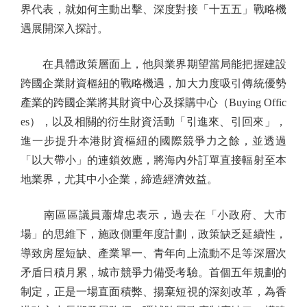
界代表，就如何主動出擊、深度對接「十五五」戰略機
遇展開深入探討。
在具體政策層面上，他與業界期望當局能把握建設
跨國企業財資樞紐的戰略機遇，加大力度吸引傳統優勢
產業的跨國企業將其財資中心及採購中心（Buying Offic
es），以及相關的衍生財資活動「引進來、引回來」，
進一步提升本港財資樞紐的國際競爭力之餘，並透過
「以大帶小」的連鎖效應，將海內外訂單直接輻射至本
地業界，尤其中小企業，締造經濟效益。
南區區議員蕭煒忠表示，過去在「小政府、大市
場」的思維下，施政側重年度計劃，政策缺乏延續性，
導致房屋短缺、產業單一、青年向上流動不足等深層次
矛盾日積月累，城市競爭力備受考驗。首個五年規劃的
制定，正是一場直面積弊、揚棄短視的深刻改革，為香