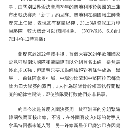
事，由闊別世界盃決賽周28年的奧地利隊於美國的三藩
市出戰決賽周「新丁」約旦隊。奧地利在德國籍主帥蘭
歷克上任後，表現甚有整體紀律，加上3線資深主力球
員壓陣，較大機會可以旗開得勝。（NOW616、618台1
7日中午12時直播）
蘭歷克於2022年接手後，首個大賽2024年歐洲國家
盃竟可壓倒法國隊和荷蘭隊而以分組首名出線，雖然最
終止步16強，但證明只要加點經驗絕對有條件成為「黑
馬」。前鋒阿拿奧杜域、中場沙比薩和中堅阿拉巴都曾
效力四大聯賽的豪門，3人作為球隊骨幹領軍執行蘭歷
克的紀律性踢法，即使強隊要打敗他們亦非易事。
約旦今次是首度入圍決賽周，於亞洲區的分組緊隨
韓國後而直接出線。不過，在外圍賽攻入8球的射手艾
拿馬特因傷未能入選，另一鋒線新星伊巴謙沙巴亦因傷