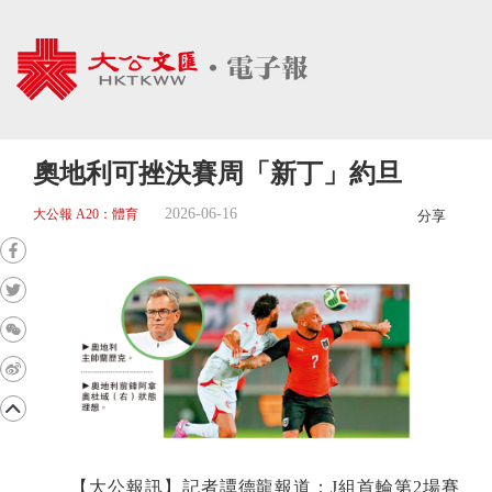
奧地利可挫決賽周「新丁」約旦
2026-06-16
大公報 A20：體育
分享
【大公報訊】記者譚德龍報道：J組首輪第2場賽