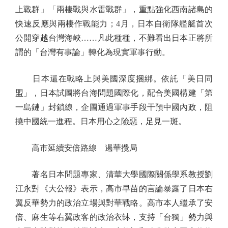
上戰群」「兩棲戰與水雷戰群」，重點強化西南諸島的
快速反應與兩棲作戰能力；4月，日本自衛隊艦艇首次
公開穿越台灣海峽……凡此種種，不難看出日本正將所
謂的「台灣有事論」轉化為現實軍事行動。
日本還在戰略上與美國深度捆綁。依託「美日同
盟」，日本試圖將台海問題國際化，配合美國構建「第
一島鏈」封鎖線，企圖通過軍事手段干預中國內政，阻
撓中國統一進程。日本用心之險惡，足見一斑。
高市延續安倍路線 遏華攪局
著名日本問題專家、清華大學國際關係學系教授劉
江永對《大公報》表示，高市早苗的言論暴露了日本右
翼反華勢力的政治立場與對華戰略。高市本人繼承了安
倍、麻生等右翼政客的政治衣缽，支持「台獨」勢力與