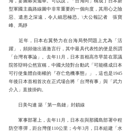
海，妄圖夥美遏華。可以說，「台海向」構成了日本新
型軍國主義路線圖中非常重要的一個向度，其用心之險
惡、遺患之深遠，令人細思極恐。\大公報記者 張寶
峰、馬靜
近年，日本右翼勢力在台海局勢問題上尤為「活
躍」，頻頻做出過激言行，其中最具代表性的便是所謂
「台灣有事論」。去年11月，日本首相高市早苗在眾議
院答辯時公然宣稱，中國大陸對台動武「可能構成日本
可行使集體自衛權的『存亡危機事態』」，這也是1945
年後日本首相首次在正式場合將「台灣有事」與「武力
介入」直接掛鈎。
日美勾連 築「第一島鏈」封鎖線
軍事部署上，去年11月，日本在與那國島部署中程
防空導彈，距台灣僅110公里；今年3月，日本組建「水