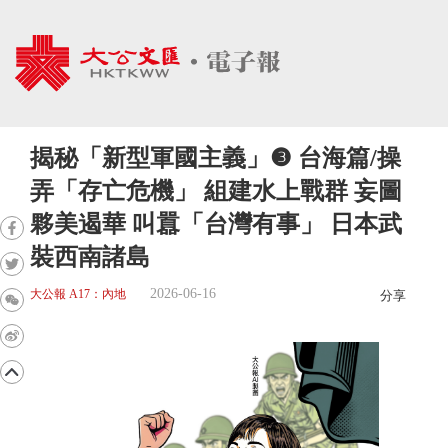
揭秘「新型軍國主義」❸ 台海篇/操
弄「存亡危機」 組建水上戰群 妄圖
夥美遏華 叫囂「台灣有事」 日本武
裝西南諸島
2026-06-16
大公報 A17：內地
分享