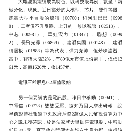
大幅波動繼續成為特色。以科技股為例，就呈「兩
極分化」現象。近日當炒的大模型、芯片、硬件等股，
跑贏大型平台股的騰訊（00700）和阿里巴巴（0998
8），二者俱不升反跌。上升的一族以智譜（02513）、
中芯（00981）、華虹宏力（01347）、聯想（0099
2）、長飛光纖（06869）、建滔集團（00148）、建滔
積層板（01888）等為代表，彈力充沛，但炒味濃烈。
當中，智譜大漲32%，有80億元市值股份易手，低價12
61元，高價1620元，收1457元。
電訊三雄股息6.2厘值吸納
另一個要講的是電訊股。昨日中移動（00941）、
中電信（00728）雙雙受壓。據知乃因大摩出研報，說
早前彭博社報道中央政府斥資2萬億人民幣投資算力中
心之說未獲確認，於是沽家就大舉拋售電訊股，中移動
低見80.3元，直至收市競價才有好友大戶力挺，使得該