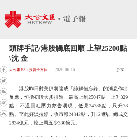
頭牌手記/港股觸底回順 上望25200點
\沈 金
2026-06-16
大公報 B3：投資全方位
分享
港股昨日對美伊將達成「諒解備忘錄」的消息作出
反應，恒指初段大步推進，最高上到25047點，上升329
點；不過回吐壓力亦告湧現，低見24786點，只升78
點。至此好淡拉鋸，收市報24842點，升124點。總成交
2834億元，較上周五少330億元。