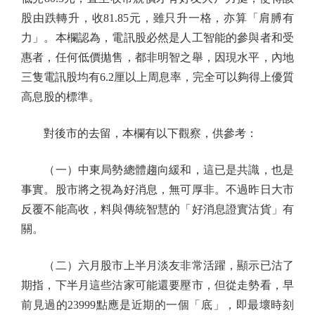
股由跌轉升，收81.85元，雖只升一格，亦算「肩膊有
力」。本欄認為，電訊股必然是人工智能的參與者和受
惠者，任何低價拋售，都非明智之舉，因現水平，內地
三隻電訊股均有6.2厘以上周息率，完全可以夠得上優質
高息股的標準。
對後市的去留，本欄有以下觀察，供參考：
（一）中東局勢總體趨向緩和，這已是共識，也是
事實。股市將之視為好消息，無可厚非。不過昨日大市
反覆不能高收，料與傳統智慧的「好消息證實沽貨」有
關。
（二）六月股市上半月淡友非常活躍，顯示已沽了
期指，下半月這些沽家可能還要壓市，但從走勢看，早
前見過的23999點應是近期的一個「底」，即最壞時刻