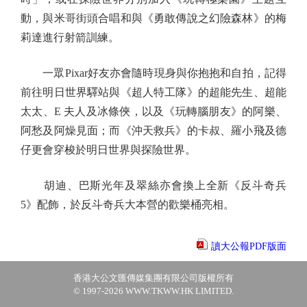
動，與米哥街頭合唱和與《勇敢傳說之幻險森林》的梅
莉達進行射箭訓練。
一眾Pixar好友亦會隨時現身與你抱抱和自拍，記得
前往明日世界驛站與《超人特工隊》的超能先生、超能
太太、E 夫人及冰條俠，以及《玩轉腦朋友》的阿樂、
阿愁及阿燥見面；而《沖天救兵》的卡叔、羅小飛及德
仔更會穿梭於明日世界與探險世界。
胡迪、巴斯光年及翠絲亦會換上全新《反斗奇兵
5》配飾，於反斗奇兵大本營的歡樂桶亮相。
讀大公報PDF版面
香港大公文匯傳媒集團有限公司版權所有
© 1997-2026 WWW.TKWW.HK LIMITED.