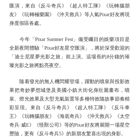
匯演，來自《反斗奇兵》《超人特工隊》《玩轉腦朋
友》《玩轉極樂園》《沖天救兵》等人氣Pixar好友將現
身度假區各處。
今年「Pixar Summer Fest」備受矚目的娛樂項目是
全新夜間體驗「Pixar好友星空匯演」，將於深受歡迎的
「迪士尼星夢光影之旅」前上演。這場長約8分鐘的璀
璨光影之旅將點亮夜空。
隨着發光的無人機閃耀登場，躍動的噴泉與投影效
果把奇妙夢想城堡及美國小鎮大街化身壯麗畫布，噴
泉、燈光效果及大型充氣裝置等多種特效隨故事節奏精
彩呈現。來自《反斗奇兵》《超人特工隊》《反斗車
王》《玩轉腦朋友》《海底奇兵》《沖天救兵》《太空
奇兵·威E》《怪獸公司》等的Pixar好友將展開一場星空
歷險，更有《反斗奇兵5》的新朋友驚喜出現的身影。