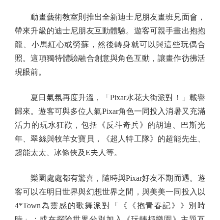
動畫藝術教室則推出全新迪士尼朋友畫班見面會，
帶來升級的迪士尼朋友互動體驗。遊客可親手畫出抱抱
龍、小馬紅心或勞蘇，然後轉身就可以與這些玩偶合
照。這項獨特體驗融合創意與角色互動，讓畫作彷彿活
現眼前。
夏日氣氛再度升溫，「Pixar水花大街派對！」載譽
歸來。遊客可與多位人氣Pixar角色一同投入消暑又充滿
活力的玩水狂歡，包括《反斗奇兵》的胡迪、巴斯光
年、翠絲與牧羊女寶貝，《超人特工隊》的超能先生、
超能太太、冰條俠及E夫人等。
樂園處處都有驚喜，隨時與Pixar好友不期而遇。遊
客可以在明日世界與幻想世界之間，與美美一同投入以
4*Town為靈感的歌舞派對「《《抱青春記》》別時
時」；或在探險世界分別加入《玩轉極樂園》主題互