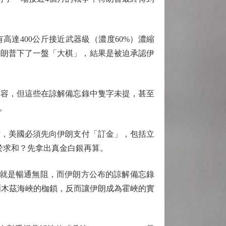
高達400公斤接近武器級（濃度60%）濃縮
，特朗普下了一盤「大棋」，結果是被迫承認伊
容，但這些在諒解備忘錄中隻字未提，甚至
。
，美國必須先向伊朗支付「訂金」，包括立
於求和？先拿出真金白銀再算。
就是暢通無阻，而伊朗方公布的諒解備忘錄
爾木茲海峽的枷鎖，反而讓伊朗成為霍峽的實