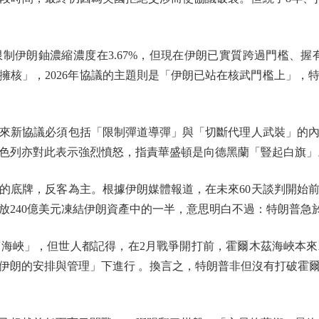
伊朗鈾濃縮濃度在3.67%，但現在伊朗已實質跨過門檻、握有
朗擁核」，2026年協議的主題則是「伊朗已站在核武門檻上」
新協議必須包括「限制彈道導彈」與「切斷代理人武裝」的內
色列亦對此表示強烈憤怒，指責華盛頓是向德黑蘭「豎起白旗」
底牌，反客為主。根據伊朗媒體報道，在未來60天談判開始前
放240億美元凍結伊朗資產中的一半，意思明白不過：特朗普急
峽」，但世人都記得，在2月戰爭開打前，霍爾木茲海峽本來
伊朗的安排與管理」下進行 。換言之，特朗普非但沒有打破霍