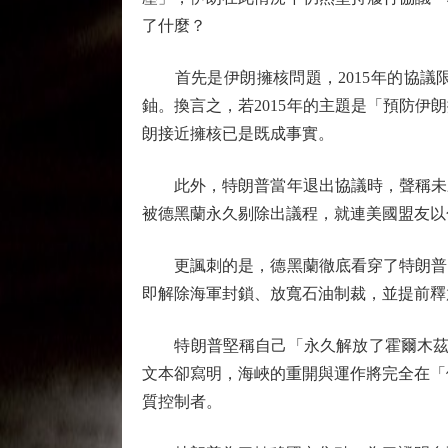
了什麼？
首先是伊朗擁核問題，2015年的協議限制
鈾。換言之，若2015年的主題是「預防伊
朗接近擁核已是既成事實。
此外，特朗普當年退出協議時，聲稱未來
被德黑蘭永久剔除出議程，就連美國盟友以
更諷刺的是，德黑蘭徹底看穿了特朗普的
即解除海軍封鎖、放寬石油制裁，並提前釋
特朗普堅稱自己「永久解放了霍爾木茲海
文本卻寫明，海峽的重開與運作將完全在「
質控制者。