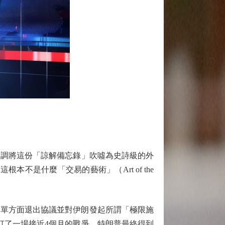
調將這份「諒解備忘錄」吹噓為史詩級的外
是什麼「交易的藝術」（Art of the
即單方面退出協議並對伊朗發起所謂「極限施
打了一場接近4個月的戰爭，特朗普最終得到