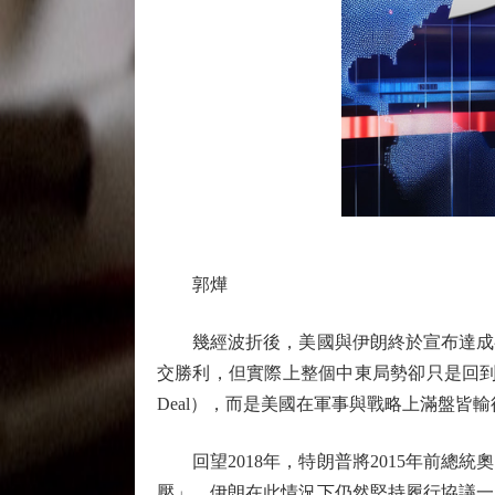
郭燁
幾經波折後，美國與伊朗終於宣布達成初
交勝利，但實際上整個中東局勢卻只是回到2
Deal），而是美國在軍事與戰略上滿盤皆
回望2018年，特朗普將2015年前總
壓」，伊朗在此情況下仍然堅持履行協議一