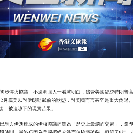
步停火協議。不過明眼人一看就明白，儘管美國總統特朗普高
月底美以對伊朗動武前的狀態，對美國而言甚至是重大倒退。這根本不
輸後，被迫嚥下的現實苦果。
統奧巴馬與伊朗達成的伊核協議痛罵為「歷史上最爛的交易」，隨
段時間，最終仍因為美國拒絕交涉而使協議破裂。但繞了8年、