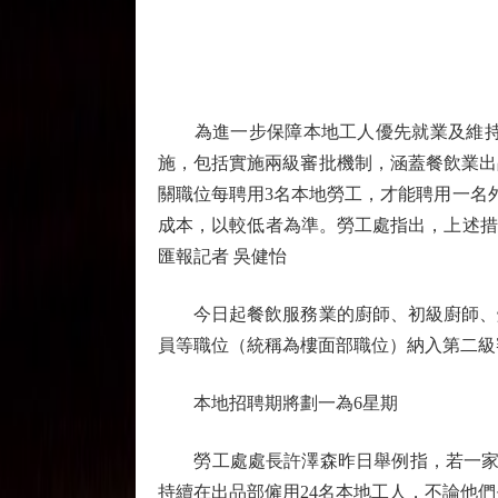
為進一步保障本地工人優先就業及維持人
施，包括實施兩級審批機制，涵蓋餐飲業出
關職位每聘用3名本地勞工，才能聘用一名外
成本，以較低者為準。勞工處指出，上述措
匯報記者 吳健怡
今日起餐飲服務業的廚師、初級廚師、燒
員等職位（統稱為樓面部職位）納入第二級
本地招聘期將劃一為6星期
勞工處處長許澤森昨日舉例指，若一家餐
持續在出品部僱用24名本地工人，不論他