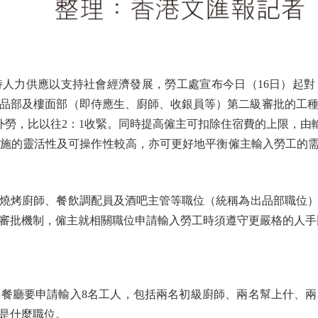
力供應以支持社會經濟發展，勞工處宣布今日（16日）起對
品部及樓面部（即侍應生、廚師、收銀員等）第二級審批的工種
勞，比以往2：1收緊。同時提高僱主可扣除住宿費的上限，由輸
施的靈活性及可操作性較高，亦可更好地平衡僱主輸入勞工的需
烤廚師、餐飲調配員及酒吧主管等職位（統稱為出品部職位）
審批機制，僱主就相關職位申請輸入勞工時須遵守更嚴格的人手
廳要申請輸入8名工人，包括兩名初級廚師、兩名幫上什、兩
們是什麼職位。