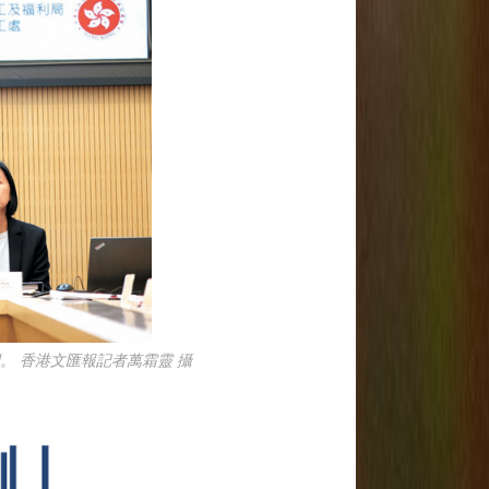
 香港文匯報記者萬霜靈 攝