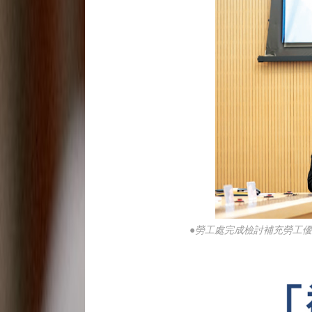
●勞工處完成檢討補充勞工