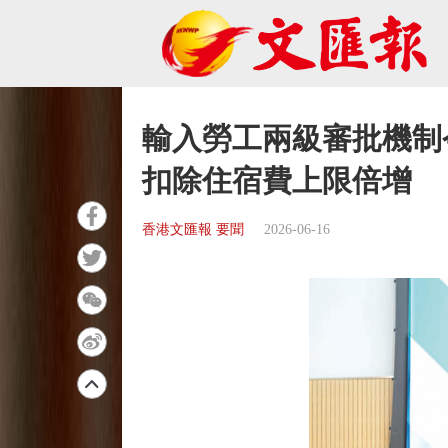
輸入勞工兩級審批機制
扣除住宿費上限倍增
香港文匯報 要聞
2026-06-16