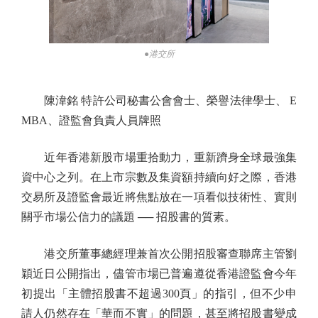
●港交所
陳湋銘 特許公司秘書公會會士、榮譽法律學士、 E
MBA、證監會負責人員牌照
近年香港新股市場重拾動力，重新躋身全球最強集
資中心之列。在上市宗數及集資額持續向好之際，香港
交易所及證監會最近將焦點放在一項看似技術性、實則
關乎市場公信力的議題 ── 招股書的質素。
港交所董事總經理兼首次公開招股審查聯席主管劉
穎近日公開指出，儘管市場已普遍遵從香港證監會今年
初提出「主體招股書不超過300頁」的指引，但不少申
請人仍然存在「華而不實」的問題，甚至將招股書變成