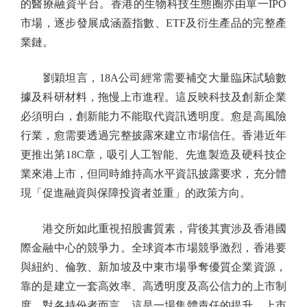
的醫療融資平台。香港的生物科技生態圈亦由單一IPO
市場，逐步發展成涵蓋指數、ETF及衍生產品的完整產
業鏈。
劉穎坦言，18A公司經常需要補交大量臨床試驗數
據及科研材料，拖慢上市進程。這反映科技及創新企業
必須明白，創新能力不能取代資訊透明度。愈是高風險
行業，愈需要透過完整披露來建立市場信任。香港近年
更推出第18C章，吸引人工智能、先進製造及硬科技企
業來港上市，但同時維持高水平資訊披露要求，充分體
現「促進融資與保障投資者並重」的政策方向。
港交所如此重視招股書質素，背後其實涉及香港國
際金融中心的競爭力。全球資本市場競爭激烈，香港要
與紐約、倫敦、新加坡及中東市場爭奪優質企業資源，
靠的是建立一套高效率、高透明度及高公信力的上市制
度。對各持份者而言，這是一場集體責任的提升。上市