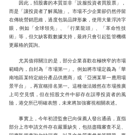
因此，招股書的本質並非「說服投資者買股票」，
而是「讓投資者了解風險」。市場不少企業卻仍然停留
在傳統營銷思維，過度包裝品牌形象，使用大量浮誇字
眼，例如「全球領先」、「行業龍頭」、「革命性技
術」等，但欠缺客觀數據支持，最終只會引起監管機構
更嚴格的質詢。
尤其值得關注的是，部分企業喜歡在極狹窄的市場
範疇內，自封為「市場第一」。例如將市場定義為「華
南地區某特定細分產品供應商」或「亞洲某單一應用場
景平台」，再宣稱排名第一。這種做法雖然在市場推廣
上司空見慣，但在招股文件中卻存在誤導投資者的風
險，港交所已明確表態，未來將加強審視相關表述。
事實上，今年初證監會已向保薦人發出通函，直指
部分上市申請文件存在嚴重缺失，包括盡職審查不足、