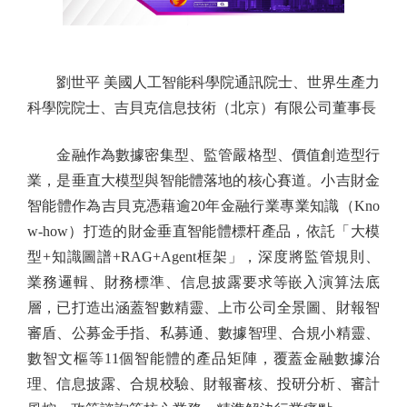
劉世平 美國人工智能科學院通訊院士、世界生產力
科學院院士、吉貝克信息技術（北京）有限公司董事長
金融作為數據密集型、監管嚴格型、價值創造型行
業，是垂直大模型與智能體落地的核心賽道。小吉財金
智能體作為吉貝克憑藉逾20年金融行業專業知識（Kno
w-how）打造的財金垂直智能體標杆產品，依託「大模
型+知識圖譜+RAG+Agent框架」，深度將監管規則、
業務邏輯、財務標準、信息披露要求等嵌入演算法底
層，已打造出涵蓋智數精靈、上市公司全景圖、財報智
審盾、公募金手指、私募通、數據智理、合規小精靈、
數智文樞等11個智能體的產品矩陣，覆蓋金融數據治
理、信息披露、合規校驗、財報審核、投研分析、審計