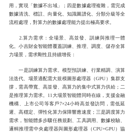
用，實現「數據不出域」；四是數據處理複雜，需完成
數據清洗、標註、向量化、知識圖譜化、分類分級等全
流程處理，對算力的數據處理能力提出極高要求。
2.算力需求：全場景、高並發、訓練與推理一體
化。小吉財金智能體覆蓋訓練、推理、調度、儲存全算
力場景，需求剛性且持續增長：
一是訓練算力需求。模型預訓練、行業精調、演算
法迭代、場景適配需大規模圖形處理器（GPU）集群支
撐，需高帶寬、高並發、高算力的集中式算力供給；二
是推理算力需求。11大場景智能體同時在線，支援金融
機構、上市公司等客戶7×24小時高並發訪問，需低延
遲、高穩定、彈性化算力保障響應速度；三是調度算力
需求，智能體多步驟任務規劃、工具調用、數據校驗、
邏輯推理需中央處理器與圖形處理器（CPU+GPU）協