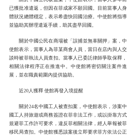
已獲批准遣返，但因在菲成家不願回國。目前當事人身
體狀況總體穩定，表示希盡快回國治療。中使館將指導
並協助其辦理遣返手續，助其盡早回國。
關於中國公民在商場被「誤捕並無辜關押」案，中
使館表示，當事人為菲某商會人員，當日在店內與人交
談時被菲執法人員查扣。當事人已委託律師爭取保釋，
相關法律程序正在推進中。中使館將密切關注案件進
展，並在職責範圍內提供協助。
近20人獲釋 使館再發入境提醒
關於24名中國工人被查扣案，中使館表示，涉案中
國工人持旅遊或商務簽證在菲非法工作，或以掛靠方式
規避菲工作許可要求，違反菲相關法律，經人舉報被菲
移民局查扣。中使館獲悉該案後立即要求菲方依法公正