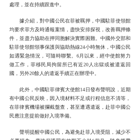
處理，並在持續跟進中。
據介紹，對中國公民在菲被羈押，中國駐菲使領館
均要求菲方及時通報案情，盡快安排探視，改善羈押條
件，並盡力協助在押同胞解決實際困難。中國外交部和
駐菲使領館領事保護與協助熱線24小時無休，中國公民
如遇緊急情況，可隨時聯繫。6月以來，經中使館努力
做工作，菲移民局拘留所已有近20人出獄或被遣返回
國，另外20餘人的遣返手續正在辦理中。
此外，中國駐菲律賓大使館14日發布聲明說，近期
有中國公民反映，因入境材料不足或行程信息不清等，
在菲律賓機場被攔截盤查，甚至遭遇遣返，赴菲中國公
民應注意提前做好入境準備。
聲明提醒中國公民，為避免赴菲入境受阻，減少不