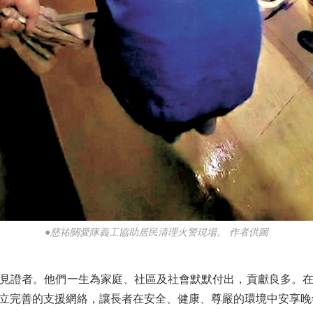
●慈祐關愛隊義工協助居民清理火警現場。 作者供圖
證者。他們一生為家庭、社區及社會默默付出，貢獻良多。在
立完善的支援網絡，讓長者在安全、健康、尊嚴的環境中安享晚