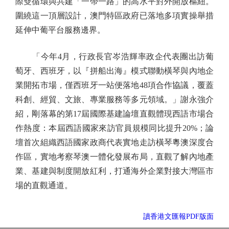
際雙循環與共建「一帶一路」的高水平對外開放樞紐。
圍繞這一頂層設計，澳門特區政府已落地多項實操舉措
延伸中葡平台服務邊界。
「今年4月，行政長官岑浩輝率政企代表團出訪葡
萄牙、西班牙，以『拼船出海』模式聯動橫琴與內地企
業開拓市場，僅西班牙一站便落地48項合作協議，覆蓋
科創、經貿、文旅、專業服務等多元領域。」謝永強介
紹，剛落幕的第17屆國際基建論壇直觀體現西語市場合
作熱度：本屆西語國家來訪官員規模同比提升20%；論
壇首次組織西語國家政商代表實地走訪橫琴粵澳深度合
作區，實地考察琴澳一體化發展布局，直觀了解內地產
業、基建與制度開放紅利，打通海外企業對接大灣區市
場的直觀通道。
讀香港文匯報PDF版面