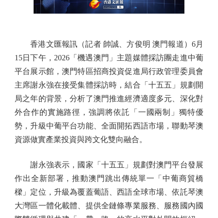
香港文匯報訊（記者 帥誠、方俊明 澳門報道）6月
15日下午，2026「機遇澳門」主題媒體採訪團走進中葡
平台展示館，澳門特區招商投資促進局行政管理委員會
主席謝永強在接受集體採訪時，結合「十五五」規劃開
局之年的背景，分析了澳門推進經濟適度多元、深化對
外合作的實施路徑，強調將依託「一國兩制」獨特優
勢，升級中葡平台功能、全面開拓西語市場，聯動琴澳
資源做實產業投資與跨文化雙向融合。
謝永強表示，國家「十五五」規劃對澳門平台發展
作出全新部署，推動澳門跳出傳統單一「中葡商貿橋
樑」定位，升級為覆蓋葡語、西語全球市場、依託琴澳
大灣區一體化載體、提供全鏈條專業服務、服務國內國