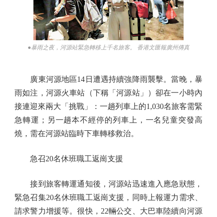
●暴雨之夜，河源站緊急轉移上千名旅客。 香港文匯報廣州傳真
廣東河源地區14日遭遇持續強降雨襲擊。當晚，暴
雨如注，河源火車站（下稱「河源站」）卻在一小時內
接連迎來兩大「挑戰」：一趟列車上的1,030名旅客需緊
急轉運；另一趟本不經停的列車上，一名兒童突發高
燒，需在河源站臨時下車轉移救治。
急召20名休班職工返崗支援
接到旅客轉運通知後，河源站迅速進入應急狀態，
緊急召集20名休班職工返崗支援，同時上報運力需求、
請求警力增援等。很快，22輛公交、大巴車陸續向河源