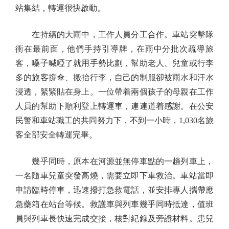
站集結，轉運很快啟動。
在持續的大雨中，工作人員分工合作。車站突擊隊
衝在最前面，他們手持引導牌，在雨中分批次疏導旅
客，嗓子喊啞了就用手勢比劃，幫助老人、兒童或行李
多的旅客撐傘、搬抬行李，自己的制服卻被雨水和汗水
浸透，緊緊貼在身上。一位帶着兩個孩子的母親在工作
人員的幫助下順利登上轉運車，連連道着感謝。在公安
民警和車站職工的共同努力下，不到一小時，1,030名旅
客全部安全轉運完畢。
幾乎同時，原本在河源並無停車點的一趟列車上，
一名隨車兒童突發高燒，需要立即下車救治。車站當即
申請臨時停車，迅速撥打急救電話，並安排專人攜帶應
急藥箱在站台等候。救護車與列車幾乎同時抵達，值班
員與列車長快速完成交接，核對紀錄及旁證材料。患兒