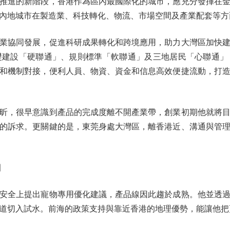
進的新階段，香港作為區內最國際化的城市，應充分發揮在金
內地城市在製造業、科技轉化、物流、市場空間及產業配套等方
協同發展，促進科研成果轉化和跨境應用，助力大灣區加快建
礎建設「硬聯通」、規則標準「軟聯通」及三地居民「心聯通」
和機制對接，便利人員、物資、資金和信息高效便捷流動，打
，很早意識到產品的完成度離不開產業帶，創業初期他就將目
的訴求。更關鍵的是，東莞身處大灣區，離香港近、溝通與管
圈
全上提出寵物專用優化建議，產品線因此趨於成熟。他並透過
道切入試水。前海的政策支持與靠近香港的地理優勢，能讓他把