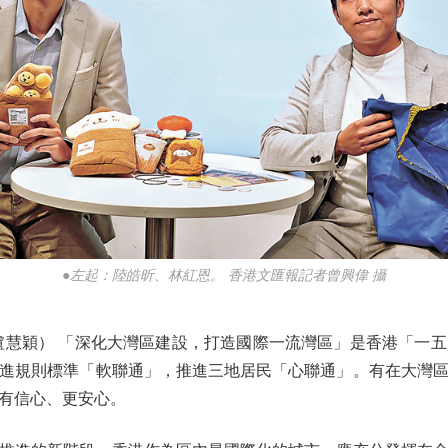
●左起：陸皓昕、林紅恩。 香港文匯報記者曾興偉 攝
慧穎） 「深化大灣區建設，打造國際一流灣區」是香港「一五
進規則標準「軟聯通」，推進三地居民「心聯通」。有在大灣
有信心、更安心。