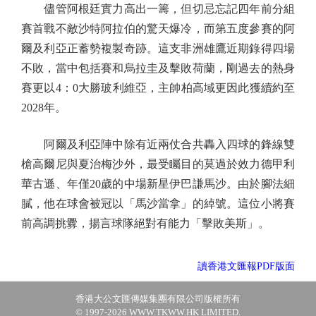
儘管阿根廷實力高出一籌，但切忌忘記四年前分組
賽首戰不敵沙特阿拉伯的驚天爆冷，而第五度參賽的阿
爾及利亞正蓄勢複製奇跡。這支非洲雄鷹近期錄得四場
不敗，當中包括賽和烏拉圭及擊敗荷蘭，剛過去的熱身
賽更以4：0大勝玻利維亞，主帥柏高域更因此獲續約至
2028年。
阿爾及利亞陣中除有近兩仗合共轟入四球的鋒線雙
槍高爾尼與夏治梅沙外，最受矚目的莫過於效力德甲利
華古遜、年僅20歲的中場新星伊巴謙馬沙。由於腳法細
膩，他在球會被冠以「馬沙當拿」的綽號。這位小將賽
前高調挑釁，揚言球隊絕對有能力「擊敗美斯」。
讀香港文匯報PDF版面
香港大公文匯傳媒集團有限公司版權所有
© 1997-2026 WWW.TKWW.HK LIMITED.