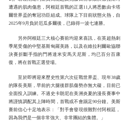
遭遇的肌肉傷患，阿根廷首戰的正選11人將悉數由卡塔
爾世界盃的奪冠功臣組成。球隊上下目前狀態火熱，自
2025年9月負於厄瓜多爾後，已錄得一波七連勝。
另外阿根廷三大核心賽前均迎來喜訊，在英超熱刺
季尾受傷的中堅基斯甸羅美路，以及在維拉利爾歐協聯
決賽折斷手指的門將達米安馬天尼斯，均已百分百康
復，將在首戰正選登場。
至於即將迎來歷史性第六次征戰世界盃、現年38歲
的隊長美斯，早前的大腿後群肌傷勢亦無大礙，目前已
全面投入訓練。不過史卡朗尼在美洲炎夏的漫長賽事中
將謹慎調配其上陣時間，首戰或不會踢足90分鐘。美斯
賽前信心十足地表示：「對手會發現很難對付阿根廷，
因為我們是一個非常強大、非常團結的集體。」