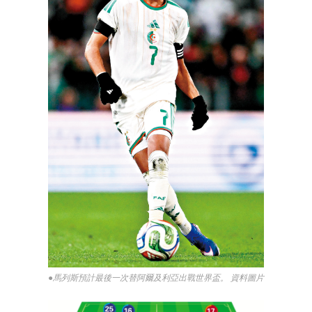
●馬列斯預計最後一次替阿爾及利亞出戰世界盃。 資料圖片