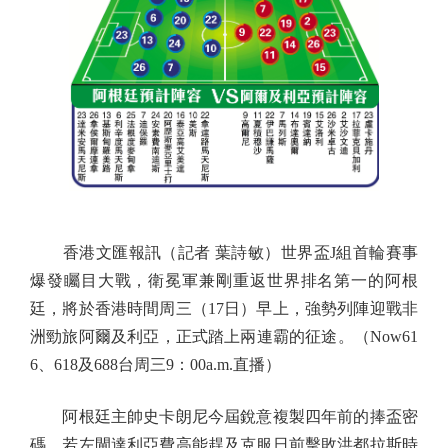
香港文匯報訊（記者 葉詩敏）世界盃J組首輪賽事
爆發矚目大戰，衛冕軍兼剛重返世界排名第一的阿根
廷，將於香港時間周三（17日）早上，強勢列陣迎戰非
洲勁旅阿爾及利亞，正式踏上兩連霸的征途。（Now61
6、618及688台周三9：00a.m.直播）
阿根廷主帥史卡朗尼今屆銳意複製四年前的捧盃密
碼。若左閘達利亞費高能趕及克服日前擊敗洪都拉斯時