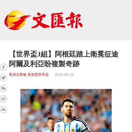
【世界盃J組】阿根廷踏上衛冕征途
阿爾及利亞盼複製奇跡
2026-06-16
香港文匯報 美加墨世界盃