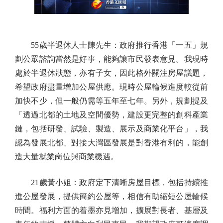
55歲半退休人士陳先生：政府推行香港「一五」規
劃公眾諮詢當然是好事，能夠讓市民發表意見。我現時
處於半退休狀態，亦有子女，因此格外關注房屋議題，
希望政府盡量增加公屋供應。現時公屋輪候進度較從前
加快不少，但一般仍需等五年至七年。另外，規劃提及
「透過北都的土地及空間優勢，建設更完整的創科產業
鏈，包括研發、試驗、製造、展示及商業化平台」，我
認為發展北都、對接大灣區發展是對香港有利的，能創
造大量就業崗位與商業機遇。
21歲黃小姐：政府定下清晰房屋目標，包括持續推
進公屋發展，提供簡約公屋等，相信有助縮短公屋輪候
時間。福利方面的着墨亦見增加，擴展對長者、基層及