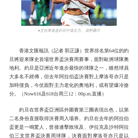
●艾拉華達是約旦中場主力。 資料圖片
香港文匯報訊（記者 郭正謙）世界排名第64位的約
旦將迎來隊史首場世界盃決賽周賽事，面對歐洲球隊奧
地利。約旦是亞洲近年進步最快的球隊之一，雖然球員
大多名不經傳，但去年阿拉伯盃決賽對上摩洛哥亦只是
加時僅負，今仗面對主力老化的奧地利，或有望爆冷搶
分。（Now616及618台周三12：00p.m.直播）
約旦在世界盃亞洲區外圍賽第三圈表現出色，以第
二名身份直接取得決賽周入場券。約旦在去年的阿拉伯
盃更是一鳴驚人，曾接連擊敗埃及、伊拉克及沙特阿拉
伯三支世界盃決賽周球隊，決賽面對摩洛哥亦只是以