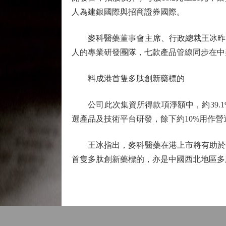
人為建銀國際與招商證券國際。
麥科醫藥董事會主席、行政總裁王冰昨在
人的專業研發團隊，七款產品管線同步在中
料成港首隻多肽創新藥標的
公司此次集資所得款項淨額中，約39.1%
選產品及技術平台研發，餘下約10%用作
王冰指出，麥科醫藥在港上市將有助於借
首隻多肽創新藥標的，亦是中國西北地區多肽