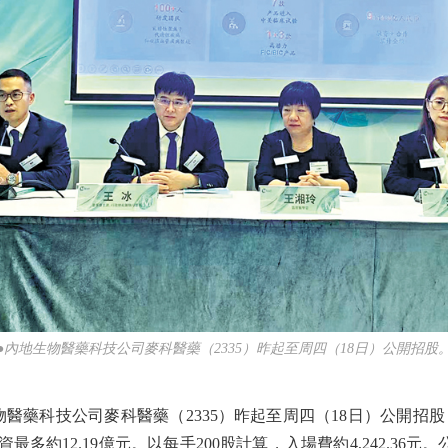
●內地生物醫藥科技公司麥科醫藥（2335）昨起至周四（18日）公開招股
科技公司麥科醫藥（2335）昨起至周四（18日）公開招股，計
資最多約12.19億元。以每手200股計算，入場費約4,242.36