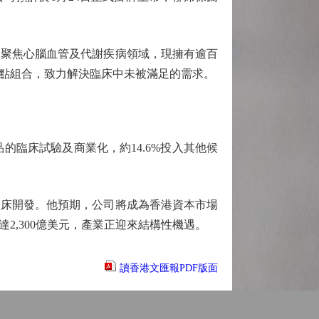
聚焦心腦血管及代謝疾病領域，現擁有逾百
點組合，致力解決臨床中未被滿足的需求。
的臨床試驗及商業化，約14.6%投入其他候
床開發。他預期，公司將成為香港資本市場
2,300億美元，產業正迎來結構性機遇。
讀香港文匯報PDF版面