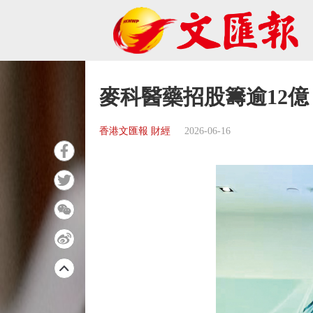
麥科醫藥招股籌逾12億
香港文匯報 財經
2026-06-16