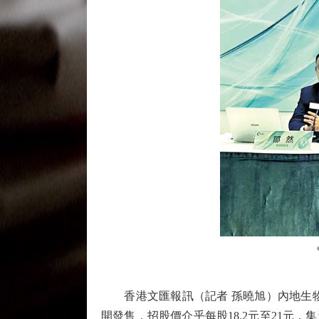
香港文匯報訊（記者 孫曉旭）內地生物醫藥
開發售，招股價介乎每股18.2元至21元，集