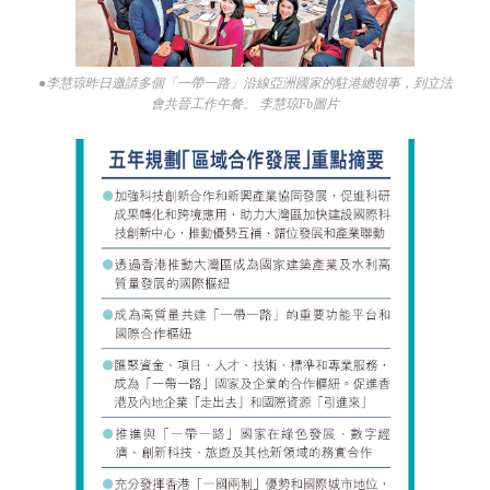
●李慧琼昨日邀請多個「一帶一路」沿線亞洲國家的駐港總領事，到立法
會共晉工作午餐。 李慧琼Fb圖片