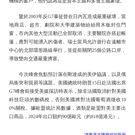
機構的窗戶，他們認為這是資本主義和多邊主義象徵。
鑒於2003年反G7暴徒曾在日內瓦造成嚴重破壞，當
地商店、超市、劇院和大學建築物紛紛用木板封住門
窗，市內其他大型活動已全部取消，主要醫院亦搭起帳
篷，應對可能湧入的傷者。瑞士當局允許遊行在遠離市
中心的北部環形路線舉行，並提前關閉25個公路口岸，
導致雙向交通嚴重擠塞。
今次峰會焦點預計落在剛達成的美伊協議，以及俄
烏衝突和貿易等議題。美國總統特朗普15日赴法國出席
G7峰會前接受美媒採訪時表示，除非法國取消針對美國
科技巨頭的數碼稅，否則美國將對法國葡萄酒徵收10
0%關稅。據歐盟統計局數據，酒類是歐盟對美主要出
口商品，2024年出口額約90億歐元（約818億港元）。
讀香港文匯報PDF版面