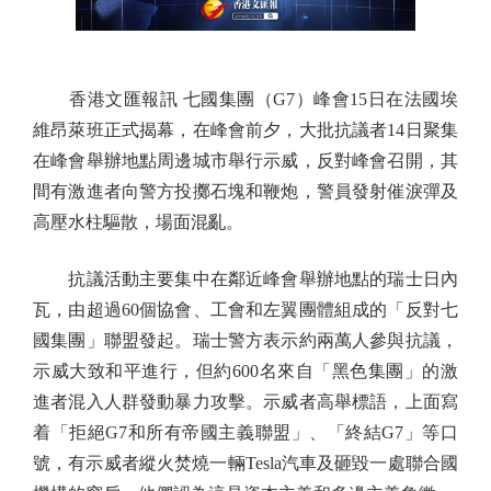
香港文匯報訊 七國集團（G7）峰會15日在法國埃
維昂萊班正式揭幕，在峰會前夕，大批抗議者14日聚集
在峰會舉辦地點周邊城市舉行示威，反對峰會召開，其
間有激進者向警方投擲石塊和鞭炮，警員發射催淚彈及
高壓水柱驅散，場面混亂。
抗議活動主要集中在鄰近峰會舉辦地點的瑞士日內
瓦，由超過60個協會、工會和左翼團體組成的「反對七
國集團」聯盟發起。瑞士警方表示約兩萬人參與抗議，
示威大致和平進行，但約600名來自「黑色集團」的激
進者混入人群發動暴力攻擊。示威者高舉標語，上面寫
着「拒絕G7和所有帝國主義聯盟」、「終結G7」等口
號，有示威者縱火焚燒一輛Tesla汽車及砸毀一處聯合國