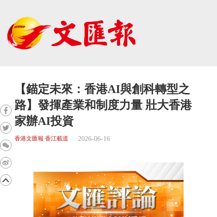
【錨定未來：香港AI與創科轉型之
路】發揮產業和制度力量 壯大香港
家辦AI投資
2026-06-16
香港文匯報 香江載道