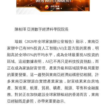
陳柏琿 亞洲數字經濟科學院院長
瑞銀《2026年全球家族辦公室報告》顯示，東南亞
家辦中已有88%投資人工智能(AI)主題方面的業務，明
顯高於全球65%的平均水平，成為全球最重視AI投資的
區域。這組數據表明，AI已不再只是科技投資熱點，而
正在成為家族財富管理、產業升級和區域競爭格局重塑
的重要變量。這一趨勢與東南亞經濟結構密切相關。許
多東南亞家辦源自實體產業家族，財富積累來自房地
產、製造業、航運、貿易、礦產、能源、零售和金融服
務。對於正在加快建設全球家辦樞紐的香港而言，東南
亞經驗既是參照，亦帶來重要啟示。