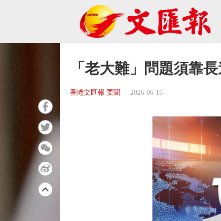
「老大難」問題須靠長
香港文匯報 要聞
2026-06-16