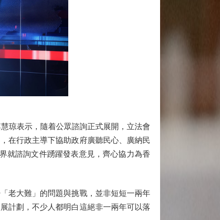
慧琼表示，隨着公眾諮詢正式展開，立法會
界，在行政主導下協助政府廣聽民心、廣納民
各界就諮詢文件踴躍發表意見，齊心協力為香
「老大難」的問題與挑戰，並非短短一兩年
發展計劃，不少人都明白這絕非一兩年可以落