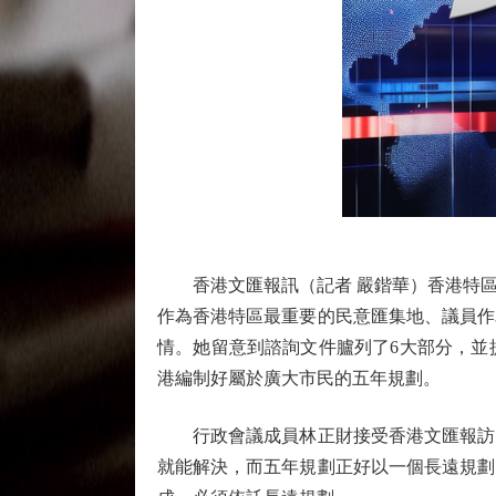
香港文匯報訊（記者 嚴鍇華）香港特區
作為香港特區最重要的民意匯集地、議員作
情。她留意到諮詢文件臚列了6大部分，並
港編制好屬於廣大市民的五年規劃。
行政會議成員林正財接受香港文匯報訪問
就能解決，而五年規劃正好以一個長遠規劃