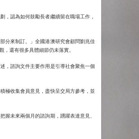
劃，認為如何鼓勵長者繼續留在職場工作，
部分來制訂。」全國港澳研究會顧問劉兆佳
觀，還有很多具體細節仍未落實。
述，諮詢文件主要作用是引導社會聚焦一個
積極收集會員意見，盡快呈交局方參考，並
把握未來兩個月的諮詢期，踴躍表達意見、