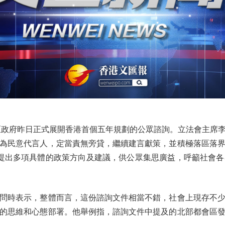
政府昨日正式展開香港首個五年規劃的公眾諮詢。立法會主席李
為民意代言人，定當責無旁貸，繼續建言獻策，並積極落區落
提出多項具體的政策方向及建議，供公眾集思廣益，呼籲社會
時表示，整體而言，這份諮詢文件相當不錯，社會上現存不少
的思維和心態部署。他舉例指，諮詢文件中提及的北部都會區