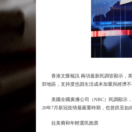
香港文匯報訊 兩項最新民調皆顯示，美
郊地區，支持度也因生活成本加重與經濟不
美國全國廣播公司（NBC）民調顯示，特
20年7月新冠疫情最嚴重時期，也曾跌至如
拉美裔和年輕選民跑票