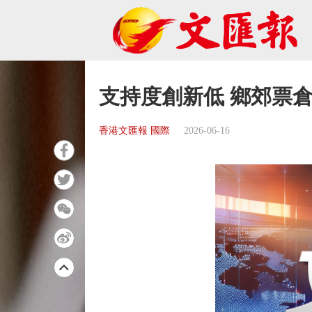
支持度創新低 鄉郊票
香港文匯報 國際
2026-06-16