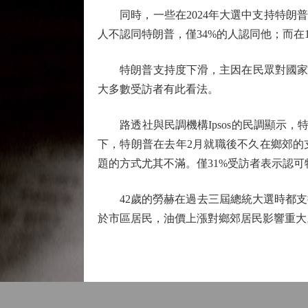
同時，一些在2024年大選中支持特朗普
人不認同特朗普，僅34%的人認同他；而在1
特朗普支持度下滑，主因在民眾對國家發
大多數受訪者有此看法。
路透社與民調機構Ipsos的民調顯示，
下，特朗普在去年2月就職後不久在鄉郊的
題的方式尤其不滿。僅31%受訪者表示認可
42歲的勞赫在過去三屆總統大選時都支
於市區居民，油價上漲對鄉郊居民影響重大