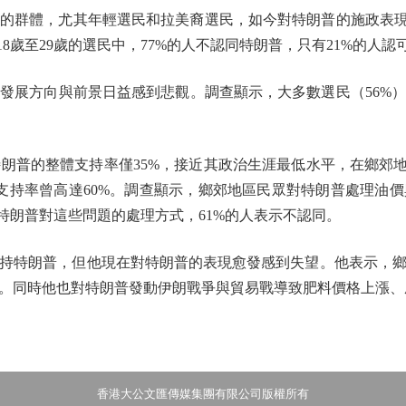
的群體，尤其年輕選民和拉美裔選民，如今對特朗普的施政表現
8歲至29歲的選民中，77%的人不認同特朗普，只有21%的人認
展方向與前景日益感到悲觀。調查顯示，大多數選民（56%）
特朗普的整體支持率僅35%，接近其政治生涯最低水平，在鄉郊地
支持率曾高達60%。調查顯示，鄉郊地區民眾對特朗普處理油
特朗普對這些問題的處理方式，61%的人表示不認同。
持特朗普，但他現在對特朗普的表現愈發感到失望。他表示，鄉
。同時他也對特朗普發動伊朗戰爭與貿易戰導致肥料價格上漲、
香港大公文匯傳媒集團有限公司版權所有