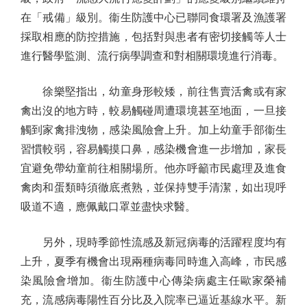
在「戒備」級別。衞生防護中心已聯同食環署及漁護署
採取相應的防控措施，包括對與患者有密切接觸等人士
進行醫學監測、流行病學調查和對相關環境進行消毒。
徐樂堅指出，幼童身形較矮，前往售賣活禽或有家
禽出沒的地方時，較易觸碰周遭環境甚至地面，一旦接
觸到家禽排洩物，感染風險會上升。加上幼童手部衞生
習慣較弱，容易觸摸口鼻，感染機會進一步增加，家長
宜避免帶幼童前往相關場所。他亦呼籲市民處理及進食
禽肉和蛋類時須徹底煮熟，並保持雙手清潔，如出現呼
吸道不適，應佩戴口罩並盡快求醫。
另外，現時季節性流感及新冠病毒的活躍程度均有
上升，夏季有機會出現兩種病毒同時進入高峰，市民感
染風險會增加。衞生防護中心傳染病處主任歐家榮補
充，流感病毒陽性百分比及入院率已逼近基線水平。新