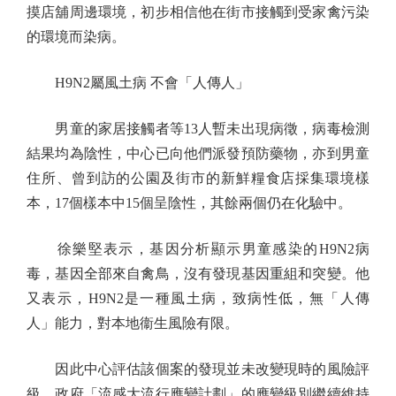
摸店舖周邊環境，初步相信他在街市接觸到受家禽污染
的環境而染病。
H9N2屬風土病 不會「人傳人」
男童的家居接觸者等13人暫未出現病徵，病毒檢測
結果均為陰性，中心已向他們派發預防藥物，亦到男童
住所、曾到訪的公園及街市的新鮮糧食店採集環境樣
本，17個樣本中15個呈陰性，其餘兩個仍在化驗中。
徐樂堅表示，基因分析顯示男童感染的H9N2病
毒，基因全部來自禽鳥，沒有發現基因重組和突變。他
又表示，H9N2是一種風土病，致病性低，無「人傳
人」能力，對本地衞生風險有限。
因此中心評估該個案的發現並未改變現時的風險評
級，政府「流感大流行應變計劃」的應變級別繼續維持