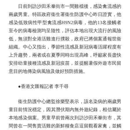
日前到訪沙田禾輋街市一間雞檔後，感染禽流感的
兩歲男童。特區政府衞生署衞生防護中心昨日證實，他
感染低致病性甲型禽流感H9N2病毒，他的13名接觸者
至今的病毒檢測均呈陰性，評估本地出現大流行的風險
低，無須對全港活雞進行撲殺，政府已將個案通報世衞
組織。中心又指出，季節性流感及新冠病毒活躍程度有
上升趨勢，兩者或在夏季同時出現高峰，呼籲家長盡快
安排幼童接種流感及新冠疫苗，並提醒暑假外遊市民留
意目的地傳染病風險及做好預防措施。
●香港文匯報記者 李千尋
衞生防護中心總監徐樂堅表示，該名染病的兩歲男
童目前情況穩定，因其潛伏期內無外遊紀錄，相信屬於
本地感染個案。男童早前曾兩次到訪沙田禾輋街市，其
間曾在一間售賣活雞的新鮮糧食店逗留觀看家禽，並觸