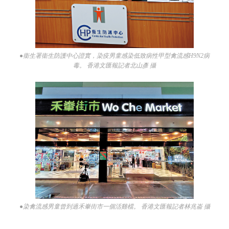
●衞生署衞生防護中心證實，染疫男童感染低致病性甲型禽流感H9N2病
毒。 香港文匯報記者北山彥 攝
●染禽流感男童曾到過禾輋街市一個活雞檔。 香港文匯報記者林兆崙 攝