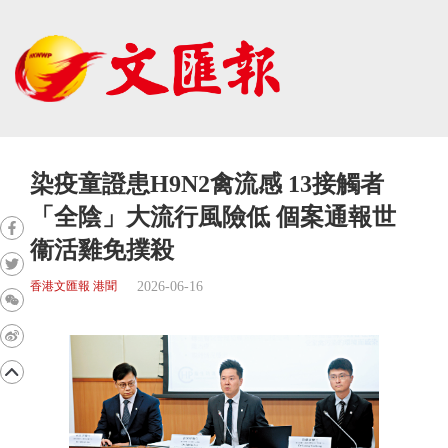
染疫童證患H9N2禽流感 13接觸者
「全陰」大流行風險低 個案通報世
衞活雞免撲殺
2026-06-16
香港文匯報 港聞