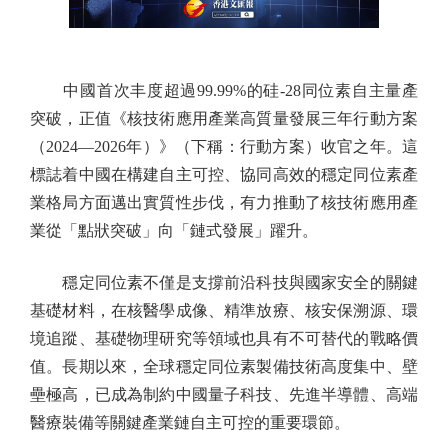
中國首次丰度超過99.99%的硅-28同位素自主量產
突破，正值《核技術應用產業高質量發展三年行動方案
（2024—2026年）》（下稱：行動方案）收官之年。這
標誌着中國在構建自主可控、協同高效的穩定同位素產
業格局方面邁出實質性步伐，有力推動了核技術應用產
業從「點狀突破」向「鏈式發展」躍升。
穩定同位素不僅是支撐前沿科技與國家安全的關鍵
基礎材料，在核醫學成像、精準放療、核安保溯源、環
境追蹤、基礎物理研究等領域也具有不可替代的戰略價
值。長期以來，全球穩定同位素製備技術高度集中、壁
壘極高，已成為制約中國量子科技、先進半導體、高端
醫療裝備等關鍵產業鏈自主可控的重要環節。