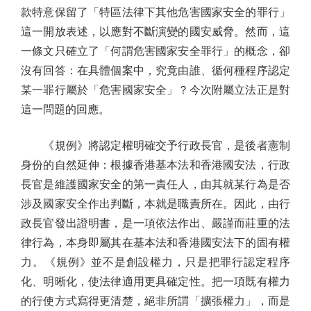
款特意保留了「特區法律下其他危害國家安全的罪行」
這一開放表述，以應對不斷演變的國安威脅。然而，這
一條文只確立了「何謂危害國家安全罪行」的概念，卻
沒有回答：在具體個案中，究竟由誰、循何種程序認定
某一罪行屬於「危害國家安全」？今次附屬立法正是對
這一問題的回應。
《規例》將認定權明確交予行政長官，是後者憲制
身份的自然延伸：根據香港基本法和香港國安法，行政
長官是維護國家安全的第一責任人，由其就某行為是否
涉及國家安全作出判斷，本就是職責所在。因此，由行
政長官發出證明書，是一項依法作出、嚴謹而莊重的法
律行為，本身即屬其在基本法和香港國安法下的固有權
力。《規例》並不是創設權力，只是把罪行認定程序
化、明晰化，使法律適用更具確定性。把一項既有權力
的行使方式寫得更清楚，絕非所謂「擴張權力」，而是