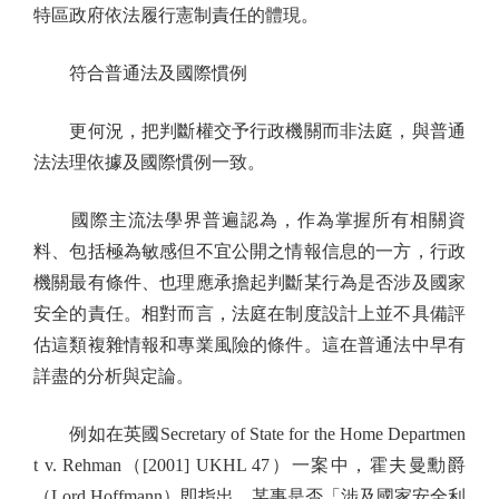
特區政府依法履行憲制責任的體現。
符合普通法及國際慣例
更何況，把判斷權交予行政機關而非法庭，與普通
法法理依據及國際慣例一致。
國際主流法學界普遍認為，作為掌握所有相關資
料、包括極為敏感但不宜公開之情報信息的一方，行政
機關最有條件、也理應承擔起判斷某行為是否涉及國家
安全的責任。相對而言，法庭在制度設計上並不具備評
估這類複雜情報和專業風險的條件。這在普通法中早有
詳盡的分析與定論。
例如在英國Secretary of State for the Home Departmen
t v. Rehman（[2001] UKHL 47）一案中，霍夫曼勳爵
（Lord Hoffmann）即指出，某事是否「涉及國家安全利