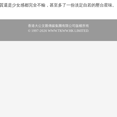
質還是少女感都完全不輸，甚至多了一份淡定自若的壓台星味。
香港大公文匯傳媒集團有限公司版權所有
© 1997-2026 WWW.TKWW.HK LIMITED.