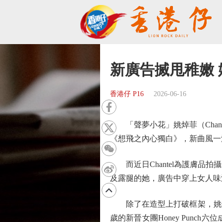
新廣告搣甩稚嫩
香港仔 P16
2026-06-16
「聲夢小花」姚焯菲（Chan
《想飛之內心獨白》，新曲風一
而近日Chantel為護膚品拍
及露腿的她，廣告中穿上女人味
除了在造型上打破框架，姚焯
歲的新晉女團Honey Pun