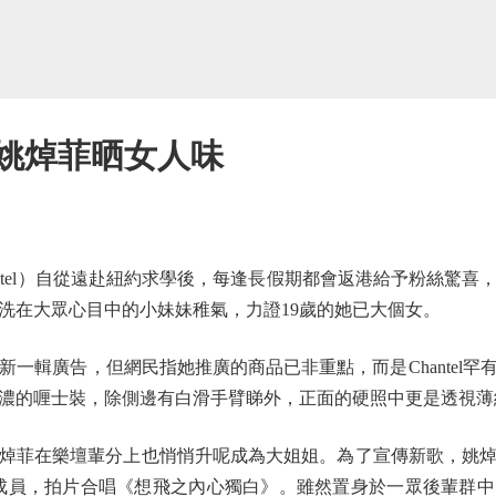
 姚焯菲晒女人味
tel）自從遠赴紐約求學後，每逢長假期都會返港給予粉絲驚喜
洗在大眾心目中的小妹妹稚氣，力證19歲的她已大個女。
攝新一輯廣告，但網民指她推廣的商品已非重點，而是Chantel
濃的喱士裝，除側邊有白滑手臂睇外，正面的硬照中更是透視薄
菲在樂壇輩分上也悄悄升呢成為大姐姐。為了宣傳新歌，姚焯菲
ch六位成員，拍片合唱《想飛之內心獨白》。雖然置身於一眾後輩