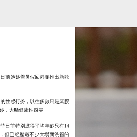
，日前她趁着暑假回港並推出新歌
罕有的性感打扮，以往多數只是露腰
紗，大晒健康性感美。
日前特別邀得平均年齡只有14
群中，但已經歷過不少大場面洗禮的