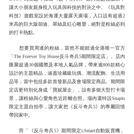
讓大小朋友親身投入玩具與科技的對決之中。《玩具對
科技》遊戲室設於海運大廈露天廣場，入口設有超過2
米高的巨大版胡迪、翠絲及紅心雕塑，絕對是粉絲必到
的打卡熱點。
想要買周邊的粉絲，當然不能錯過全港唯一官方
「The Forever Toy House反斗奇兵5期間限定店」。店內
匯聚超過30個國際及本地人氣品牌，帶來逾800款精心
設計的主題精品，涵蓋珍藏級玩偶、潮流配飾、生活用
品等，當中包括多款首發新品及會場限定商品。期間限
定店更特別化身成「寶妮屋企」，設有多個大型打卡場
景，讓粉絲與心愛角色近距離合照。場內還特設Snapio
限定主題自拍亭，讓大家把《反斗奇兵5》的專屬回憶
帶回家中。
而「《反斗奇兵5》期間限定i-Smart自動販賣機」