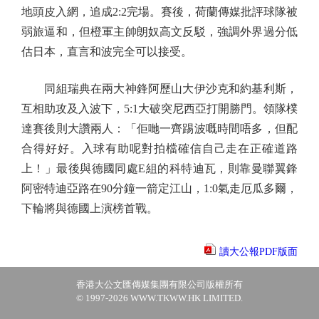
地頭皮入網，追成2:2完場。賽後，荷蘭傳媒批評球隊被
弱旅逼和，但橙軍主帥朗奴高文反駁，強調外界過分低
估日本，直言和波完全可以接受。
同組瑞典在兩大神鋒阿歷山大伊沙克和約基利斯，
互相助攻及入波下，5:1大破突尼西亞打開勝門。領隊樸
達賽後則大讚兩人：「佢哋一齊踢波嘅時間唔多，但配
合得好好。入球有助呢對拍檔確信自己走在正確道路
上！」最後與德國同處E組的科特迪瓦，則靠曼聯翼鋒
阿密特迪亞路在90分鐘一箭定江山，1:0氣走厄瓜多爾，
下輪將與德國上演榜首戰。
讀大公報PDF版面
香港大公文匯傳媒集團有限公司版權所有
© 1997-2026 WWW.TKWW.HK LIMITED.