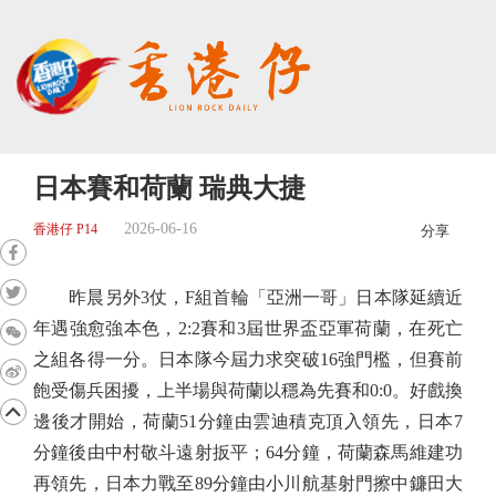
日本賽和荷蘭 瑞典大捷
2026-06-16
香港仔 P14
分享
昨晨另外3仗，F組首輪「亞洲一哥」日本隊延續近
年遇強愈強本色，2:2賽和3屆世界盃亞軍荷蘭，在死亡
之組各得一分。日本隊今屆力求突破16強門檻，但賽前
飽受傷兵困擾，上半場與荷蘭以穩為先賽和0:0。好戲換
邊後才開始，荷蘭51分鐘由雲迪積克頂入領先，日本7
分鐘後由中村敬斗遠射扳平；64分鐘，荷蘭森馬維建功
再領先，日本力戰至89分鐘由小川航基射門擦中鐮田大