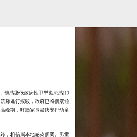
他感染低致病性甲型禽流感H9
港活雞進行撲殺，政府已將個案通
現高峰期，呼籲家長盡快安排幼童
錄，相信屬本地感染個案。男童