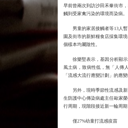
早前曾兩次到訪沙田禾輋街市，
觸到受家禽污染的環境而染病。
男童的家居接觸者等13人暫
園及街市的新鮮糧食店採集環境
個樣本均屬陰性。
徐樂堅表示，基因分析顯示男童
風土病，致病性低，無「人傳
「流感大流行應變計劃」的應變
另外，現時季節性流感及新冠
生防護中心傳染病處主任歐家榮
行周期，現階段接近新一輪周期
僅27%幼童打流感疫苗