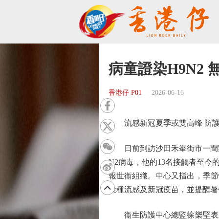
病童證染H9N2
香港仔 P01
2026-06-16
流感新冠夏季或雙高峰 防護
日前到訪沙田禾輋街市一間雞
N2病毒，他的13名接觸者至
報世衞組織。中心又指出，季節
接種流感及新冠疫苗，並提醒暑
衞生防護中心總監徐樂堅表示