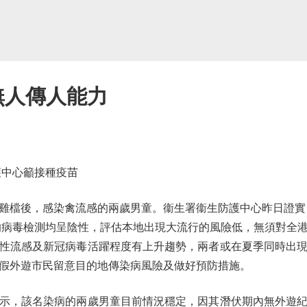
 無人傳人能力
中心籲接種疫苗
檔後，感染禽流感的兩歲男童。衞生署衞生防護中心昨日證實，
今的病毒檢測均呈陰性，評估本地出現大流行的風險低，無須對全
性流感及新冠病毒活躍程度有上升趨勢，兩者或在夏季同時出
假外遊市民留意目的地傳染病風險及做好預防措施。
，該名染病的兩歲男童目前情況穩定，因其潛伏期內無外遊紀