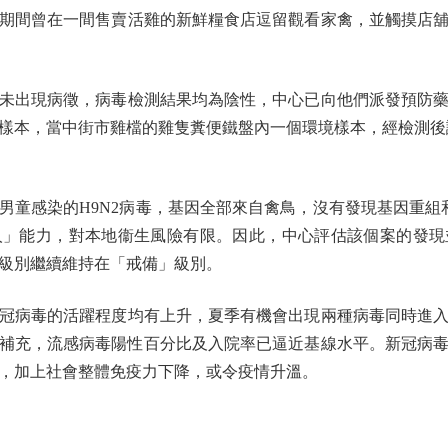
期間曾在一間售賣活雞的新鮮糧食店逗留觀看家禽，並觸摸店
未出現病徵，病毒檢測結果均為陰性，中心已向他們派發預防藥
樣本，當中街市雞檔的雞隻糞便鐵盤內一個環境樣本，經檢測後證
感染的H9N2病毒，基因全部來自禽鳥，沒有發現基因重組和
人」能力，對本地衞生風險有限。因此，中心評估該個案的發現
級別繼續維持在「戒備」級別。
病毒的活躍程度均有上升，夏季有機會出現兩種病毒同時進入
補充，流感病毒陽性百分比及入院率已逼近基線水平。新冠病毒
，加上社會整體免疫力下降，或令疫情升溫。