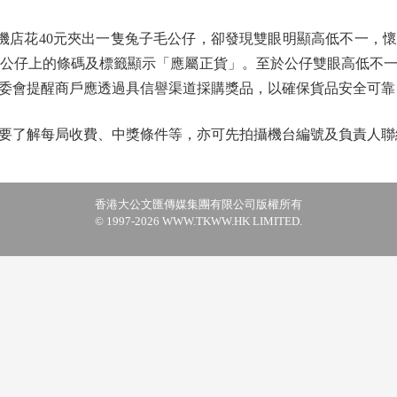
店花40元夾出一隻兔子毛公仔，卻發現雙眼明顯高低不一，懷
據公仔上的條碼及標籤顯示「應屬正貨」。至於公仔雙眼高低不
委會提醒商戶應透過具信譽渠道採購獎品，以確保貨品安全可靠
了解每局收費、中獎條件等，亦可先拍攝機台編號及負責人聯
香港大公文匯傳媒集團有限公司版權所有
© 1997-2026 WWW.TKWW.HK LIMITED.