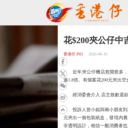
花$200夾公仔中
香港仔 P03
2026-06-16
近年夾公仔機店愈開愈多，爭議
逾1.8倍。有個案花200元夾
經消委會介入 店主致歉退
投訴人曾小姐與兩小朋友到A夾
元夾出一個包裝紙盒，發現內裏
非透明設計，相信一般消費者也