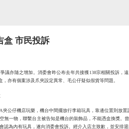
吉盒 市民投訴
亦隨之增加。消委會昨公布去年共接獲138宗相關投訴，遠高於
出空盒，亦有個案涉及爪夾設定異常、毛公仔疑似假貨等問題。
款
公仔機店玩樂，機台中間擺放行李箱玩具，靠邊位置則放置該
空無一物，聯繫台主被告知是機台的裝飾品，不能憑盒換獎。
會認為內有玩具，遂向消委會投訴。經介入店主致歉，並安排退回