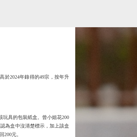
2024年錄得的49宗，按年升
玩具的包裝紙盒。曾小姐花200
曾認為盒中沒清楚標示，加上該盒
200元。