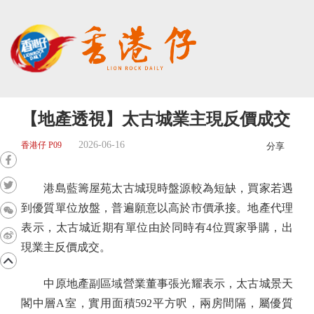
【地產透視】太古城業主現反價成交
2026-06-16
香港仔 P09
分享
港島藍籌屋苑太古城現時盤源較為短缺，買家若遇
到優質單位放盤，普遍願意以高於市價承接。地產代理
表示，太古城近期有單位由於同時有4位買家爭購，出
現業主反價成交。
中原地產副區域營業董事張光耀表示，太古城景天
閣中層A室，實用面積592平方呎，兩房間隔，屬優質