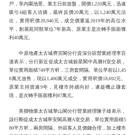
戶，享內園池景。業主日前放盤，開價1,220萬元，迅速
吸引4組客人洽購，最終反價20萬元，以1,240萬元沽
出，實用呎價20,946元，成交價重返2019年的高位水
平，創屋苑同類單位7年新高。原業主是次轉手賬面獲
利40萬元。
中原地產太古城齊宮閣分行資深分區營業經理李百
達表示，分行新近促成太古城銀星閣中高層H室交易，
單位實用面積749平方呎，三房套間隔。單位早前以1,45
0萬元放售，現以1,400萬元成交，實用呎價18,692元。
原業主持貨逾9年，見樓市持續向好，遂趁機止賺套
現，是次轉手賬面獲利87萬元。
美聯物業太古城華山閣分行營業經理陳子雄表示，
該行剛促成太古城寧安閣高層A室交易，單位實用面積5
80平方呎，兩房間隔。外區客人見價錢合理，加上樓市