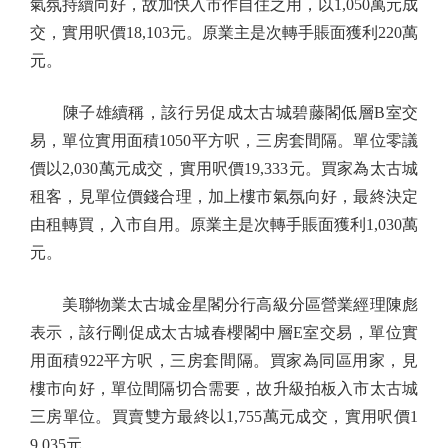
氣氛持續向好，故加快入市作自住之用，以1,050萬元成
交，實用呎價18,103元。原業主是次轉手賬面獲利220萬
元。
陳子雄續稱，該行另促成太古城碧藤閣低層B室交
易，單位實用面積1050平方呎，三房套間隔。單位零議
價以2,030萬元成交，實用呎價19,333元。買家為太古城
租客，見單位價錢合理，加上樓市氣氛向好，最終決定
由租轉買，入市自用。原業主是次轉手賬面獲利1,030萬
元。
美聯物業太古城金星閣分行高級分區營業經理陳彪
表示，該行剛促成太古城春櫻閣中層E室交易，單位實
用面積922平方呎，三房套間隔。買家為同區用家，見
樓市向好，單位間隔切合需要，故升級拍板入市太古城
三房單位。買賣雙方最終以1,755萬元成交，實用呎價1
9,035元。