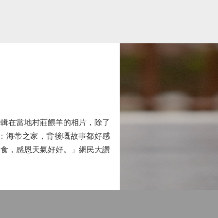
輯在當地村莊餵羊的相片，除了
村莊：海蒂之家，背後嘅故事都好感
嘢食，感恩天氣好好。」網民大讚