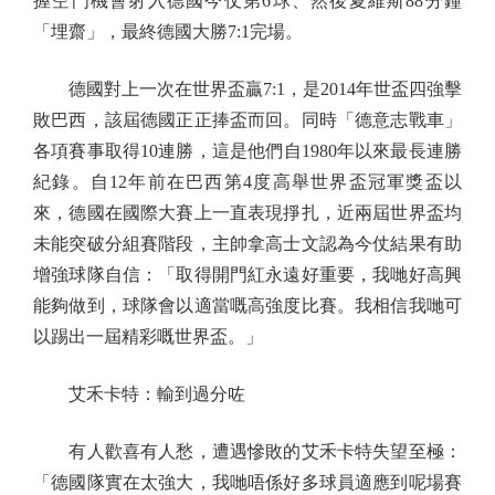
握空門機會射入德國今仗第6球、然後夏維斯88分鐘
「埋齋」，最終德國大勝7:1完場。
德國對上一次在世界盃贏7:1，是2014年世盃四強擊
敗巴西，該屆德國正正捧盃而回。同時「德意志戰車」
各項賽事取得10連勝，這是他們自1980年以來最長連勝
紀錄。自12年前在巴西第4度高舉世界盃冠軍獎盃以
來，德國在國際大賽上一直表現掙扎，近兩屆世界盃均
未能突破分組賽階段，主帥拿高士文認為今仗結果有助
增強球隊自信：「取得開門紅永遠好重要，我哋好高興
能夠做到，球隊會以適當嘅高強度比賽。我相信我哋可
以踢出一屆精彩嘅世界盃。」
艾禾卡特：輸到過分咗
有人歡喜有人愁，遭遇慘敗的艾禾卡特失望至極：
「德國隊實在太強大，我哋唔係好多球員適應到呢場賽