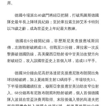
席。
德國今場派出40歲門將紐亞把關，打破馬圖斯德國
隊史最年長上陣球員紀錄；至於庫拉索主帥艾禾卡特則
以78歲之齡，成為世盃史上年紀最大教練。
德國在6分鐘開紀錄，菲歷斯尼美查接應域斯回
傳，左路勁射破網成1:0。但戰至21分鐘，庫拉索一次反
擊撕破德國防線，高美蘭西亞勁射省中甘美治改變方向
射破紐亞，攻入該國世盃史上首個入球，追成1:1平手。
德國38分鐘由尼高舒洛達碧克接應尼敦布朗開出角
球頭槌破網，加上夏維斯主射12碼得手，半場領先3:1。
下半場德國繼續狂攻，穆斯亞拿接應甘美治助攻窄位射
入、68分鐘再有尼敦布朗窩利勁射破網，個人首個德國
隊入波就在世盃決賽周取得、末段後備入替的烏達夫把