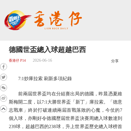
德國世盃總入球超越巴西
2026-06-16
香港仔 P14
分享
7:1炒庫拉索 刷新多項紀錄
前兩屆世界盃均在分組賽出局的德國，昨晨憑夏維
斯梅開二度，以7:1大勝世界盃「新丁」庫拉索。「德意
志戰車」終於打破連續兩屆首戰落敗的心魔，今仗的7
個入球，亦剛好令德國歷屆世界盃決賽周總入球數達到
239球，超越巴西的238球，升上世界盃歷史總入球榜首