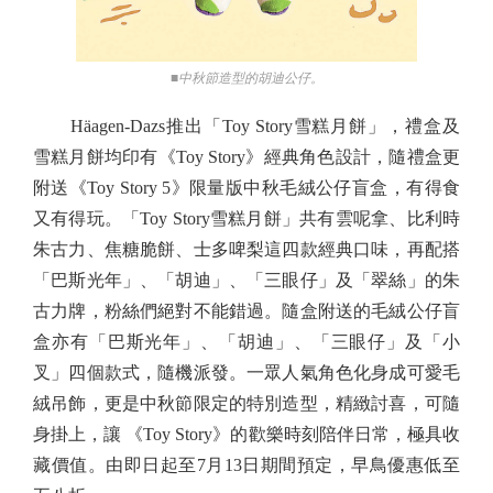
■中秋節造型的胡迪公仔。
Häagen-Dazs推出「Toy Story雪糕月餅」，禮盒及
雪糕月餅均印有《Toy Story》經典角色設計，隨禮盒更
附送《Toy Story 5》限量版中秋毛絨公仔盲盒，有得食
又有得玩。「Toy Story雪糕月餅」共有雲呢拿、比利時
朱古力、焦糖脆餅、士多啤梨這四款經典口味，再配搭
「巴斯光年」、「胡迪」、「三眼仔」及「翠絲」的朱
古力牌，粉絲們絕對不能錯過。隨盒附送的毛絨公仔盲
盒亦有「巴斯光年」、「胡迪」、「三眼仔」及「小
叉」四個款式，隨機派發。一眾人氣角色化身成可愛毛
絨吊飾，更是中秋節限定的特別造型，精緻討喜，可隨
身掛上，讓 《Toy Story》的歡樂時刻陪伴日常，極具收
藏價值。由即日起至7月13日期間預定，早鳥優惠低至