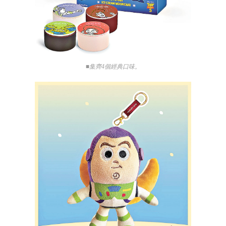
■集齊4個經典口味。