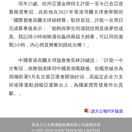
現年25歲、杭州亞運金牌得主許龍一至今已在亞巡
賽兩度奪冠，此前他在2023 年香港哥爾夫球會舉辦的
「國際都會高爾夫球錦標賽」取得首冠。許龍一在周日
完成賽事後表示：「能夠與華生同場競技簡直係夢想成
真。我記得小時候睇過佢贏得兩屆大師賽，可以同佢激
戰5小時，內心簡直興奮到跳咗出嚟！」
中國香港高爾夫球協會會長林詩鍵說：「許龍一今
次奪冠，係整個港隊同中國香港嘅驕傲。佢嘅突破亦為
我哋部署9月名古屋亞運會開個好頭，高協定必全力支
持港隊運動員喺亞運舞台上，為國家體育發展作出貢
獻。」
讀大公報PDF版面
香港大公文匯傳媒集團有限公司版權所有
© 1997-2026 WWW.TKWW.HK LIMITED.