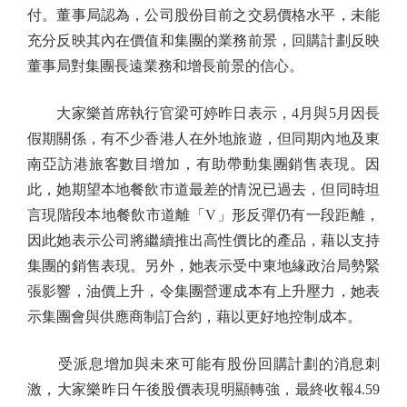
付。董事局認為，公司股份目前之交易價格水平，未能
充分反映其內在價值和集團的業務前景，回購計劃反映
董事局對集團長遠業務和增長前景的信心。
大家樂首席執行官梁可婷昨日表示，4月與5月因長
假期關係，有不少香港人在外地旅遊，但同期內地及東
南亞訪港旅客數目增加，有助帶動集團銷售表現。因
此，她期望本地餐飲市道最差的情況已過去，但同時坦
言現階段本地餐飲市道離「V」形反彈仍有一段距離，
因此她表示公司將繼續推出高性價比的產品，藉以支持
集團的銷售表現。另外，她表示受中東地緣政治局勢緊
張影響，油價上升，令集團營運成本有上升壓力，她表
示集團會與供應商制訂合約，藉以更好地控制成本。
受派息增加與未來可能有股份回購計劃的消息刺
激，大家樂昨日午後股價表現明顯轉強，最終收報4.59