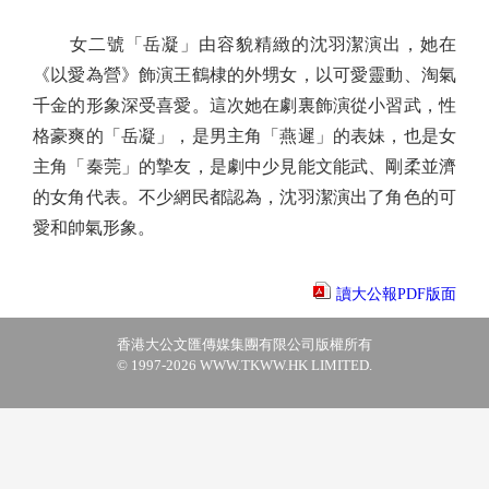
女二號「岳凝」由容貌精緻的沈羽潔演出，她在
《以愛為營》飾演王鶴棣的外甥女，以可愛靈動、淘氣
千金的形象深受喜愛。這次她在劇裏飾演從小習武，性
格豪爽的「岳凝」，是男主角「燕遲」的表妹，也是女
主角「秦莞」的摯友，是劇中少見能文能武、剛柔並濟
的女角代表。不少網民都認為，沈羽潔演出了角色的可
愛和帥氣形象。
讀大公報PDF版面
香港大公文匯傳媒集團有限公司版權所有
© 1997-2026 WWW.TKWW.HK LIMITED.