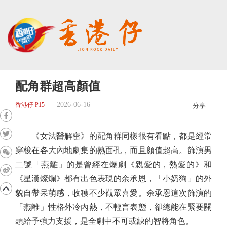
配角群超高顏值
2026-06-16
香港仔 P15
分享
《女法醫解密》的配角群同樣很有看點，都是經常
穿梭在各大內地劇集的熟面孔，而且顏值超高。飾演男
二號「燕離」的是曾經在爆劇《親愛的，熱愛的》和
《星漢燦爛》都有出色表現的余承恩，「小奶狗」的外
貌自帶呆萌感，收穫不少觀眾喜愛。余承恩這次飾演的
「燕離」性格外冷內熱，不輕言表態，卻總能在緊要關
頭給予強力支援，是全劇中不可或缺的智將角色。