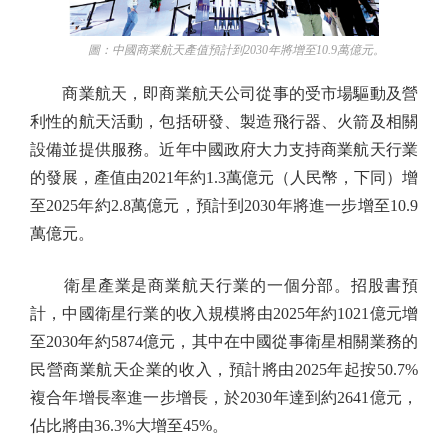
圖：中國商業航天產值預計到2030年將增至10.9萬億元。
商業航天，即商業航天公司從事的受市場驅動及營
利性的航天活動，包括研發、製造飛行器、火箭及相關
設備並提供服務。近年中國政府大力支持商業航天行業
的發展，產值由2021年約1.3萬億元（人民幣，下同）增
至2025年約2.8萬億元，預計到2030年將進一步增至10.9
萬億元。
衛星產業是商業航天行業的一個分部。招股書預
計，中國衛星行業的收入規模將由2025年約1021億元增
至2030年約5874億元，其中在中國從事衛星相關業務的
民營商業航天企業的收入，預計將由2025年起按50.7%
複合年增長率進一步增長，於2030年達到約2641億元，
佔比將由36.3%大增至45%。