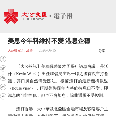
美息今年料維持不變 港息企穩
2026-06-15
大公報 A14：經濟
分享
【大公報訊】美聯儲將於本周舉行議息會議，是沃
什（Kevin Warsh）出任聯儲局主席一職之後首次主持會
議，其口風自然備受關注。根據渣打的最新機構觀點
（house view），預期美聯儲年內將維持息口不變，即
減息的可能性低，但也不會加息，除非通脹不受控制。
渣打香港、大中華及北亞區金融市場及戰略客戶主