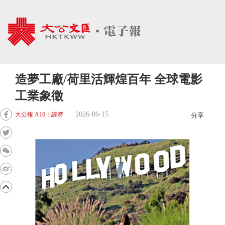
造夢工廠/荷里活輝煌百年 全球電影
工業象徵
2026-06-15
大公報 A16：經濟
分享