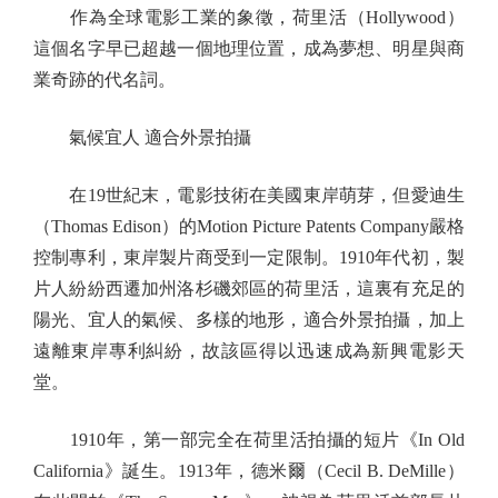
作為全球電影工業的象徵，荷里活（Hollywood）
這個名字早已超越一個地理位置，成為夢想、明星與商
業奇跡的代名詞。
氣候宜人 適合外景拍攝
在19世紀末，電影技術在美國東岸萌芽，但愛迪生
（Thomas Edison）的Motion Picture Patents Company嚴格
控制專利，東岸製片商受到一定限制。1910年代初，製
片人紛紛西遷加州洛杉磯郊區的荷里活，這裏有充足的
陽光、宜人的氣候、多樣的地形，適合外景拍攝，加上
遠離東岸專利糾紛，故該區得以迅速成為新興電影天
堂。
1910年，第一部完全在荷里活拍攝的短片《In Old
California》誕生。1913年，德米爾（Cecil B. DeMille）