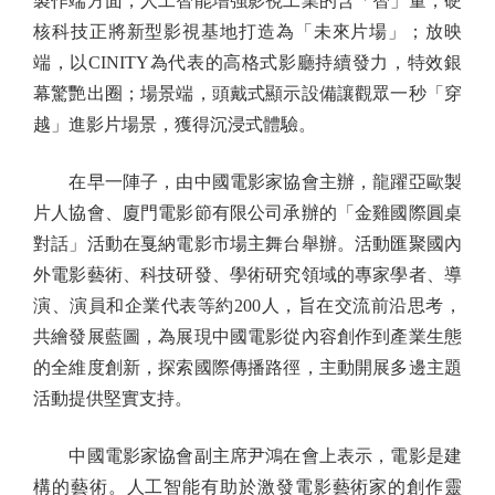
製作端方面，人工智能增強影視工業的含「智」量，硬
核科技正將新型影視基地打造為「未來片場」；放映
端，以CINITY為代表的高格式影廳持續發力，特效銀
幕驚艷出圈；場景端，頭戴式顯示設備讓觀眾一秒「穿
越」進影片場景，獲得沉浸式體驗。
在早一陣子，由中國電影家協會主辦，龍躍亞歐製
片人協會、廈門電影節有限公司承辦的「金雞國際圓桌
對話」活動在戛納電影市場主舞台舉辦。活動匯聚國內
外電影藝術、科技研發、學術研究領域的專家學者、導
演、演員和企業代表等約200人，旨在交流前沿思考，
共繪發展藍圖，為展現中國電影從內容創作到產業生態
的全維度創新，探索國際傳播路徑，主動開展多邊主題
活動提供堅實支持。
中國電影家協會副主席尹鴻在會上表示，電影是建
構的藝術。人工智能有助於激發電影藝術家的創作靈