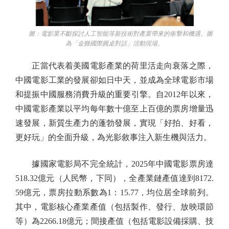
圖：電影業不斷探討人工智能等新技術對產業帶來的衝擊和機遇。圖
為「金雞國際圓桌對話」活動現場。
正當代表着美國電影產業的荷里活走向衰落之際，
中國電影工業的發展卻如日中天，並成為全球電影市場
和提振中國服務消費升級的重要引擎。自2012年以來，
中國電影產業以平均每年數十億至上百億的票房增量迅
速發展，新質生產力的蓬勃發展，實現「好拍、好看，
更好玩」的全面升級，為光影敘事注入新生機與活力。
據國家電影局不完全統計，2025年中國電影票房達
518.32億元（人民幣，下同），全產業鏈產值達到8172.
59億元，票房拉動系數為1：15.77，均位居全球前列。
其中，電影核心產業產值（包括製作、發行、放映環節
等）為2266.18億元；間接產值（包括電影設備採購、技