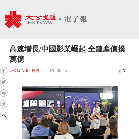
高速增長/中國影業崛起 全鏈產值撲
萬億
2026-06-15
大公報 A16：經濟
分享