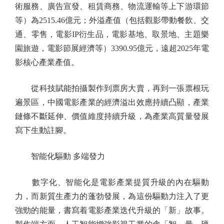
術服務、廣告宣發、租賃商務、物流運輸等上下游環節
等）為2515.46億元；外溢產值（包括觀影帶動餐飲、交
通、零售，電影IP衍生品，電影基地、取景地、主題樂
園旅遊，電影節展經濟等）3390.95億元，遠超2025年電
影核心產業產值。
從科技賦能拍攝製作到票房大賣，再到一張票根玩
遍景區，中國電影產業的經濟溢出效應持續凸顯，產業
鏈條不斷延伸、價值維度持續升級，為產業高質量發展
寫下生動註腳。
智能化驅動 多端發力
數字化、智能化是電影產業提質升級的內在驅動
力，而新質生產力的蓬勃發展，為這份驅動力注入了更
強勁的能量，書寫着電影產業迭代升級的「新」故事。